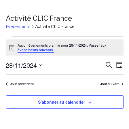
Activité CLIC France
Évènements
Activité CLIC France
Évènements
Aucun évènements planifié pour 28/11/2024. Passer aux
for
Notice
évènements suivants
.
28/11/2024
Reche
Na
28/11/2024
Recherch
Jour
de
et
Sélectionnez
vu
une
naviga
Jour précédent
Jour suivant
Év
date.
de
vues
S’abonner au calendrier
Évène