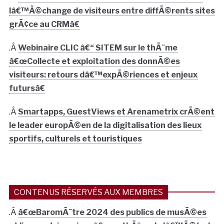
lâ€™Ã©change de visiteurs entre diffÃ©rents sites
grÃ¢ce au CRMâ€
.Â
Webinaire CLIC â€“ SITEM sur le thÃ¨me
â€œCollecte et exploitation des donnÃ©es
visiteurs: retours dâ€™expÃ©riences et enjeux
futursâ€
.Â
Smartapps, GuestViews et Arenametrix crÃ©ent
le leader europÃ©en de la digitalisation des lieux
sportifs, culturels et touristiques
CONTENUS RÉSERVÉS AUX MEMBRES
.Â
â€œBaromÃ¨tre 2024 des publics de musÃ©es