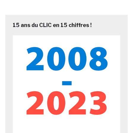
15 ans du CLIC en 15 chiffres !