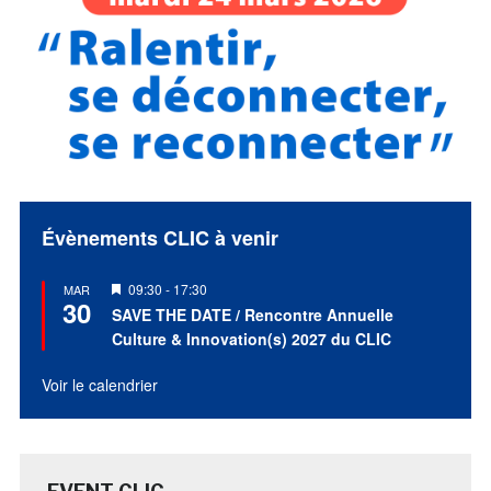
Évènements CLIC à venir
Mis
09:30
-
17:30
MAR
30
en
SAVE THE DATE / Rencontre Annuelle
avant
Culture & Innovation(s) 2027 du CLIC
Voir le calendrier