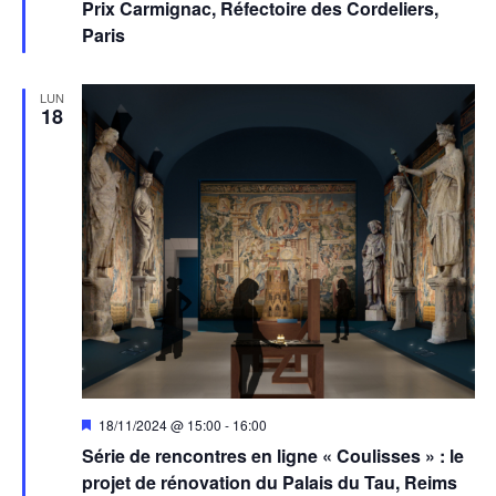
Prix Carmignac, Réfectoire des Cordeliers,
Paris
LUN
18
Mis
18/11/2024 @ 15:00
-
16:00
en
Série de rencontres en ligne « Coulisses » : le
avant
projet de rénovation du Palais du Tau, Reims