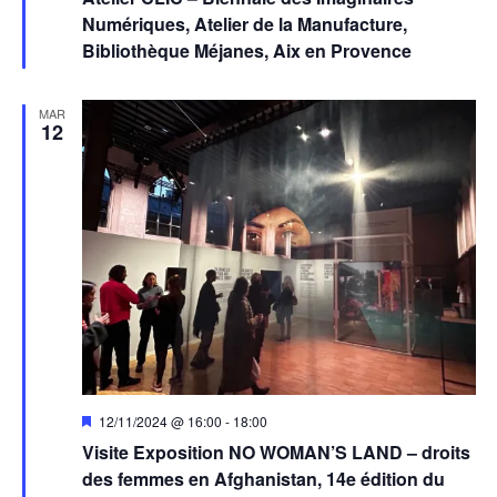
avant
Numériques, Atelier de la Manufacture,
Bibliothèque Méjanes, Aix en Provence
MAR
12
Mis
12/11/2024 @ 16:00
-
18:00
en
Visite Exposition NO WOMAN’S LAND – droits
avant
des femmes en Afghanistan, 14e édition du