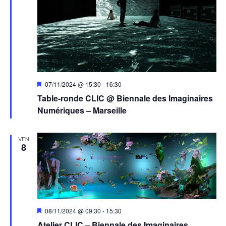
Mis
07/11/2024 @ 15:30
-
16:30
en
Table-ronde CLIC @ Biennale des Imaginaires
avant
Numériques – Marseille
VEN
8
Mis
08/11/2024 @ 09:30
-
15:30
en
Atelier CLIC – Biennale des Imaginaires