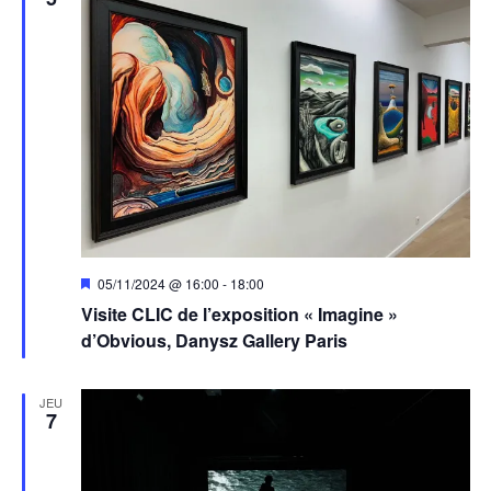
Mis
05/11/2024 @ 16:00
-
18:00
en
Visite CLIC de l’exposition « Imagine »
avant
d’Obvious, Danysz Gallery Paris
JEU
7