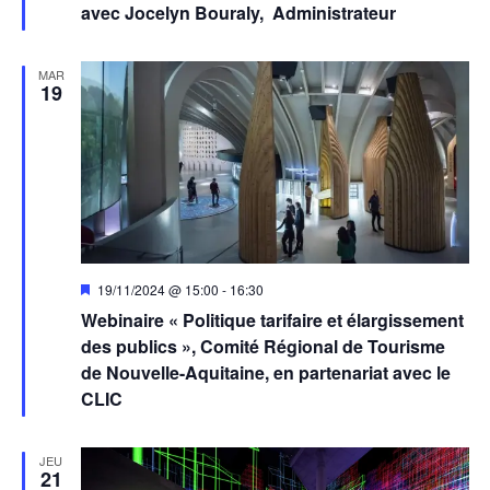
avec Jocelyn Bouraly, Administrateur
MAR
19
Mis
19/11/2024 @ 15:00
-
16:30
en
Webinaire « Politique tarifaire et élargissement
avant
des publics », Comité Régional de Tourisme
de Nouvelle-Aquitaine, en partenariat avec le
CLIC
JEU
21