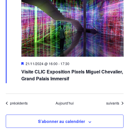
Mis
21/11/2024 @ 16:00
-
17:30
en
Visite CLIC Exposition Pixels Miguel Chevalier,
avant
Grand Palais Immersif
Évènements
Évènements
précédents
Aujourd’hui
suivants
S’abonner au calendrier