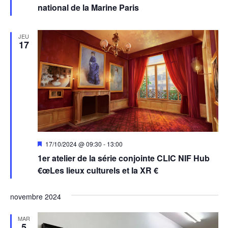
national de la Marine Paris
JEU
17
Mis
17/10/2024 @ 09:30
-
13:00
en
1er atelier de la série conjointe CLIC NIF Hub
avant
€œLes lieux culturels et la XR €
novembre 2024
MAR
5