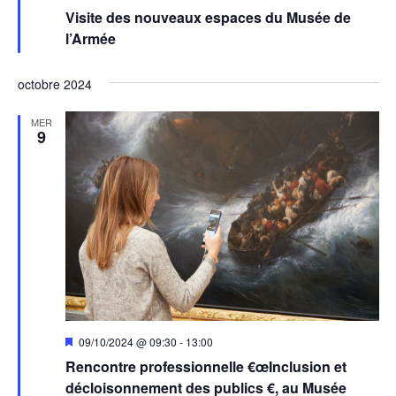
en
Visite des nouveaux espaces du Musée de
avant
l’Armée
octobre 2024
MER
9
Mis
09/10/2024 @ 09:30
-
13:00
en
Rencontre professionnelle €œInclusion et
avant
décloisonnement des publics €, au Musée