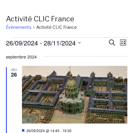
Activité CLIC France
Évènements
Activité CLIC France
Évènements
Reche
Na
26/09/2024
 - 
28/11/2024
Recherch
Liste
de
et
Sélectionnez
vu
septembre 2024
une
naviga
Év
date.
de
JEU
26
vues
Évène
Mis
26/09/2024 @ 14:45
-
16:30