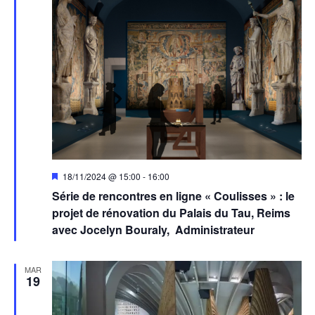
Mis
18/11/2024 @ 15:00
-
16:00
en
Série de rencontres en ligne « Coulisses » : le
avant
projet de rénovation du Palais du Tau, Reims
avec Jocelyn Bouraly, Administrateur
MAR
19