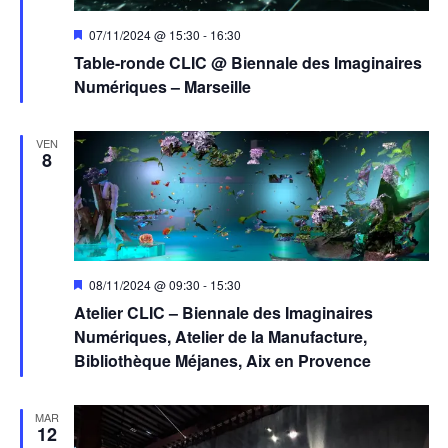
Mis
07/11/2024 @ 15:30
-
16:30
en
Table-ronde CLIC @ Biennale des Imaginaires
avant
Numériques – Marseille
VEN
8
Mis
08/11/2024 @ 09:30
-
15:30
en
Atelier CLIC – Biennale des Imaginaires
avant
Numériques, Atelier de la Manufacture,
Bibliothèque Méjanes, Aix en Provence
MAR
12