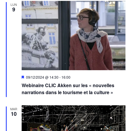
LUN
9
Mis
09/12/2024 @ 14:30
-
16:00
en
Webinaire CLIC Akken sur les « nouvelles
avant
narrations dans le tourisme et la culture »
MAR
10