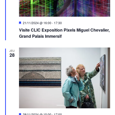
Mis
21/11/2024 @ 16:00
-
17:30
en
Visite CLIC Exposition Pixels Miguel Chevalier,
avant
Grand Palais Immersif
JEU
28
Mis
28/11/2024 @ 15:00
-
17:00