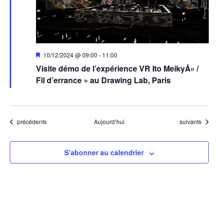
Mis
10/12/2024 @ 09:00
-
11:00
en
Visite démo de l’expérience VR Ito MeikyÅ« /
avant
Fil d’errance » au Drawing Lab, Paris
Évènements
Évènements
précédents
Aujourd’hui
suivants
S’abonner au calendrier