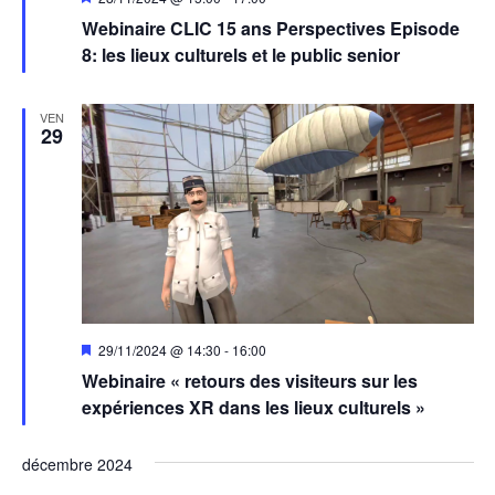
en
Webinaire CLIC 15 ans Perspectives Episode
avant
8: les lieux culturels et le public senior
VEN
29
Mis
29/11/2024 @ 14:30
-
16:00
en
Webinaire « retours des visiteurs sur les
avant
expériences XR dans les lieux culturels »
décembre 2024