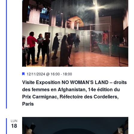
Mis
12/11/2024 @ 16:00
-
18:00
en
Visite Exposition NO WOMAN’S LAND – droits
avant
des femmes en Afghanistan, 14e édition du
Prix Carmignac, Réfectoire des Cordeliers,
Paris
LUN
18