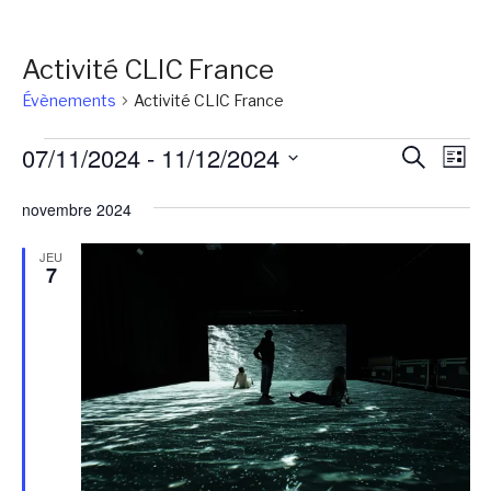
Activité CLIC France
Évènements
Activité CLIC France
Évènements
Reche
Na
07/11/2024
 - 
11/12/2024
Recherch
Liste
de
et
Sélectionnez
vu
novembre 2024
une
naviga
Év
date.
de
JEU
7
vues
Évène