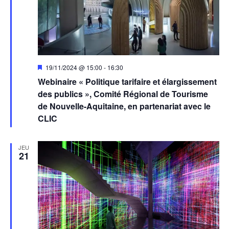
Mis
19/11/2024 @ 15:00
-
16:30
en
Webinaire « Politique tarifaire et élargissement
avant
des publics », Comité Régional de Tourisme
de Nouvelle-Aquitaine, en partenariat avec le
CLIC
JEU
21