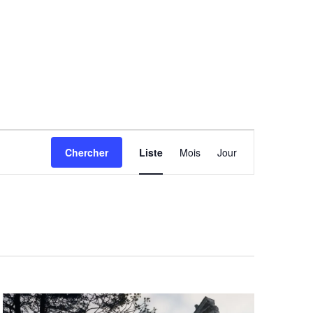
Navigation
Chercher
Liste
Mois
Jour
de
vues
Évènement