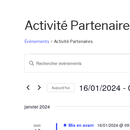
Activité Partenair
Évènements
Activité Partenaires
Évènements
Recherche
Saisir
et
mot-
navigation
clé.
16/01/2024
 - 
de
Rechercher
Aujourd’hui
Évènements
vues
Sélectionnez
par
Évènements
une
janvier 2024
mot-
date.
clé.
Mis en avant
16/01/2024 @ 09
MAR