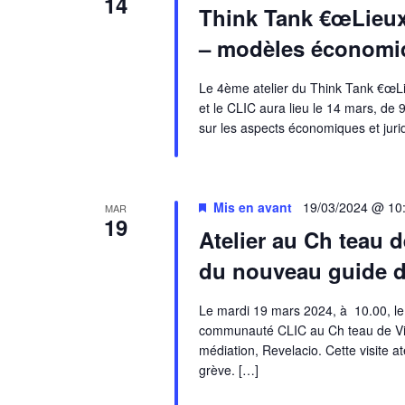
14
Think Tank €œLieux c
– modèles économiq
Le 4ème atelier du Think Tank €œLie
et le CLIC aura lieu le 14 mars, de
sur les aspects économiques et jurid
Mis en avant
19/03/2024 @ 10
MAR
19
Atelier au Ch teau 
du nouveau guide de 
Le mardi 19 mars 2024, à 10.00, le
communauté CLIC au Ch teau de Vinc
médiation, Revelacio. Cette visite a
grève. […]