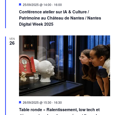
Mis
25/09/2025 @ 14:00
-
16:00
en
Conférence atelier sur IA & Culture /
avant
Patrimoine au Château de Nantes / Nantes
Digital Week 2025
VEN
26
Mis
26/09/2025 @ 15:30
-
16:30
en
Table ronde « Ralentissement, low tech et
avant