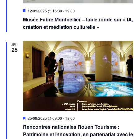
Mis
12/09/2025 @ 16:30
-
19:00
en
Musée Fabre Montpellier – table ronde sur « IA,
avant
création et médiation culturelle »
JEU
25
Mis
25/09/2025 @ 09:00
-
18:00
en
Rencontres nationales Rouen Tourisme :
avant
Patrimoine et Innovation, en partenariat avec le