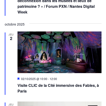
déconnexion dans les musées et lieux de
patrimoine ? » / Forum PXN / Nantes Digital
Week
octobre 2025
JEU
2
Mis
02/10/2025 @ 10:00
-
12:00
en
Visite CLIC de la Cité immersive des Fables, à
avant
Paris
JEU