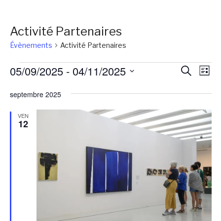
Activité Partenaires
Évènements
Activité Partenaires
Évènements
Reche
Na
05/09/2025
 - 
04/11/2025
Recherch
Liste
de
et
Sélectionnez
vu
septembre 2025
une
naviga
Év
date.
de
VEN
12
vues
Évène