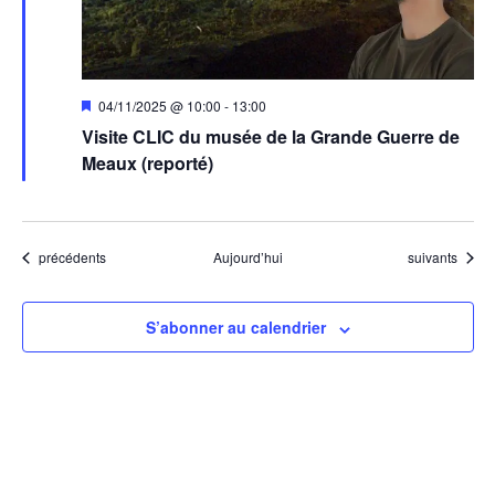
Mis
04/11/2025 @ 10:00
-
13:00
en
Visite CLIC du musée de la Grande Guerre de
avant
Meaux (reporté)
Évènements
Évènements
précédents
Aujourd’hui
suivants
S’abonner au calendrier