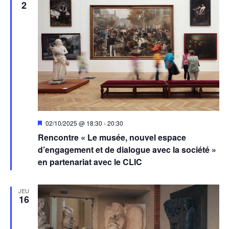
2
Mis
02/10/2025 @ 18:30
-
20:30
en
Rencontre « Le musée, nouvel espace
avant
d’engagement et de dialogue avec la société »
en partenariat avec le CLIC
JEU
16