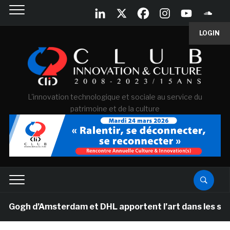
LOGIN
L'innovation technologique et sociale au service du
patrimoine et de la culture
gh d’Amsterdam et DHL apportent l’art dans les salles d