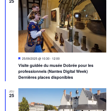
25
Mis
25/09/2025 @ 10:30
-
12:00
en
Visite guidée du musée Dobrée pour les
avant
professionnels (Nantes Digital Week)
Dernières places disponibles
JEU
25