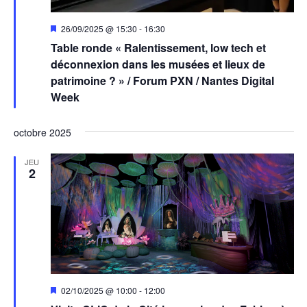
Mis
26/09/2025 @ 15:30
-
16:30
en
Table ronde « Ralentissement, low tech et
avant
déconnexion dans les musées et lieux de
patrimoine ? » / Forum PXN / Nantes Digital
Week
octobre 2025
JEU
2
Mis
02/10/2025 @ 10:00
-
12:00
en