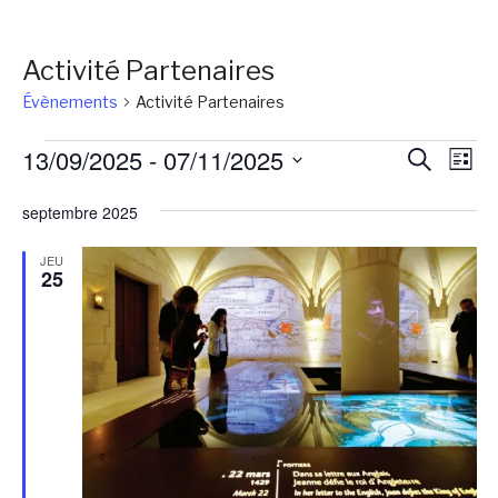
Activité Partenaires
Évènements
Activité Partenaires
Évènements
Reche
Na
13/09/2025
 - 
07/11/2025
Recherch
Liste
de
et
Sélectionnez
vu
septembre 2025
une
naviga
Év
date.
de
JEU
25
vues
Évène