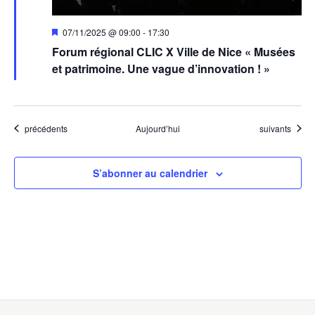
Mis
07/11/2025 @ 09:00
-
17:30
en
Forum régional CLIC X Ville de Nice « Musées
avant
et patrimoine. Une vague d’innovation ! »
Évènements
Évènements
précédents
Aujourd’hui
suivants
S’abonner au calendrier