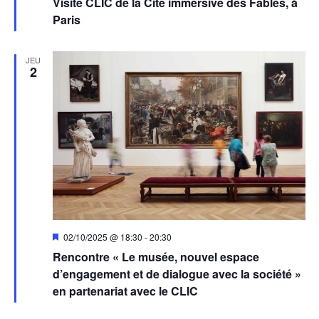
Visite CLIC de la Cité immersive des Fables, à
avant
Paris
JEU
2
Mis
02/10/2025 @ 18:30
-
20:30
en
Rencontre « Le musée, nouvel espace
avant
d’engagement et de dialogue avec la société »
en partenariat avec le CLIC