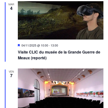
MAR
4
Mis
04/11/2025 @ 10:00
-
13:00
en
Visite CLIC du musée de la Grande Guerre de
avant
Meaux (reporté)
VEN
7