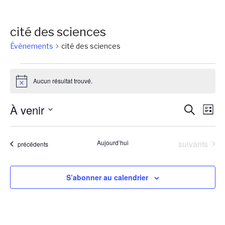
cité des sciences
Évènements
cité des sciences
Évènements
Aucun résultat trouvé.
Notice
Reche
Na
À venir
Recherch
Liste
de
et
Sélectionnez
vu
une
naviga
Évènements
Aujourd’hui
suivants
Évènements
précédents
Év
date.
de
vues
S’abonner au calendrier
Évène