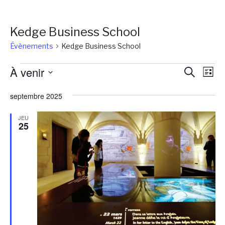
Kedge Business School
Évènements
Kedge Business School
Évènements
Reche
Na
À venir
Recherch
Liste
de
et
Sélectionnez
vu
septembre 2025
une
naviga
Év
date.
de
JEU
25
vues
Évène