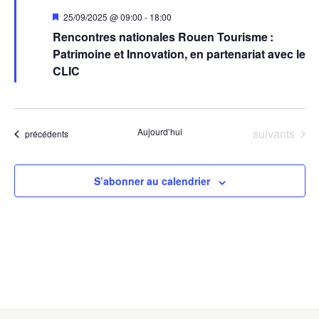
Mis
25/09/2025 @ 09:00
-
18:00
en
Rencontres nationales Rouen Tourisme :
avant
Patrimoine et Innovation, en partenariat avec le
CLIC
Évènements
Aujourd’hui
suivants
Évènements
précédents
S’abonner au calendrier