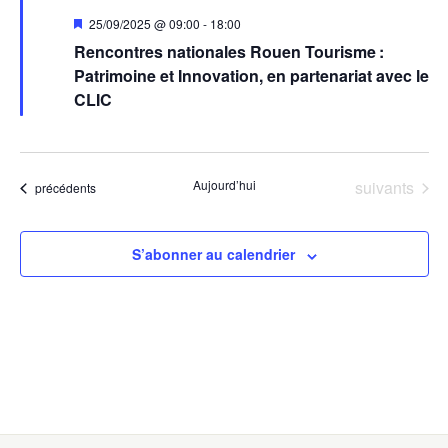
Mis
25/09/2025 @ 09:00
-
18:00
en
Rencontres nationales Rouen Tourisme :
avant
Patrimoine et Innovation, en partenariat avec le
CLIC
Évènements
Aujourd’hui
suivants
Évènements
précédents
S’abonner au calendrier