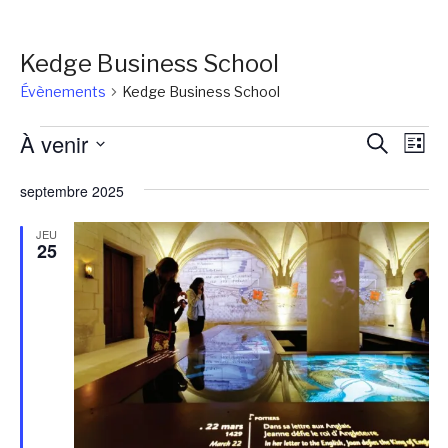
Kedge Business School
Évènements
Kedge Business School
Évènements
Reche
Na
À venir
Recherch
Liste
de
et
Sélectionnez
vu
septembre 2025
une
naviga
Év
date.
de
JEU
25
vues
Évène