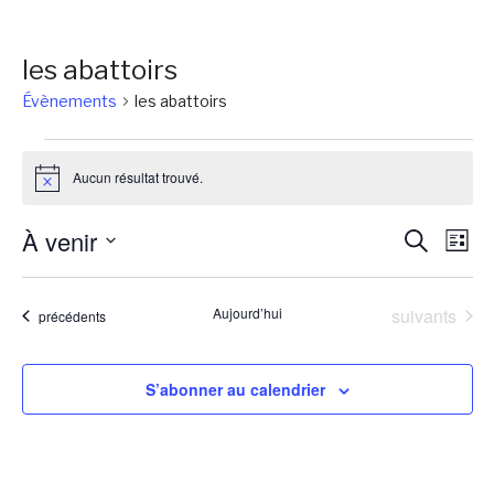
les abattoirs
Évènements
les abattoirs
Évènements
Aucun résultat trouvé.
Notice
Reche
Na
À venir
Recherch
Liste
de
et
Sélectionnez
vu
une
naviga
Évènements
Aujourd’hui
suivants
Évènements
précédents
Év
date.
de
vues
S’abonner au calendrier
Évène