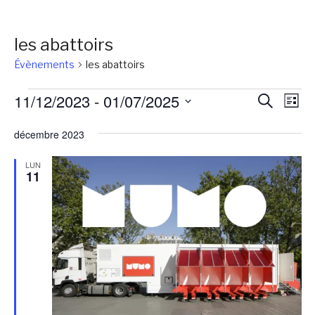
les abattoirs
Évènements
les abattoirs
Évènements
Reche
Na
11/12/2023
 - 
01/07/2025
Recherch
Liste
de
et
Sélectionnez
vu
décembre 2023
une
naviga
Év
date.
de
LUN
11
vues
Évène