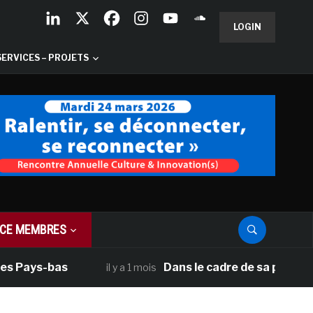
LOGIN
SERVICES – PROJETS
CE MEMBRES
es Pays-bas
Dans le cadre de sa programm
il y a 1 mois