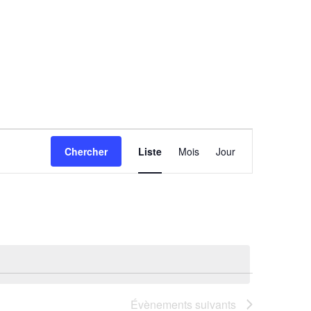
Navigation
Chercher
Liste
Mois
Jour
de
vues
Évènement
Évènements
suivants