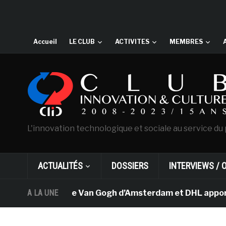
Accueil
LE CLUB
ACTIVITES
MEMBRES
L'innovation technologique et sociale au service du 
ACTUALITÉS
DOSSIERS
INTERVIEWS / 
A LA UNE
Le musée Van Gogh d’Amsterdam et DHL apportent 