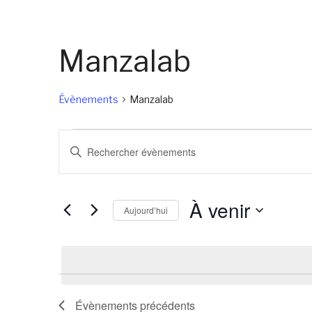
Manzalab
Évènements
Manzalab
Évènements
Recherche
Saisir
et
mot-
navigation
clé.
À venir
de
Rechercher
Aujourd’hui
Évènements
vues
Sélectionnez
par
Évènements
une
mot-
date.
clé.
Évènements
précédents