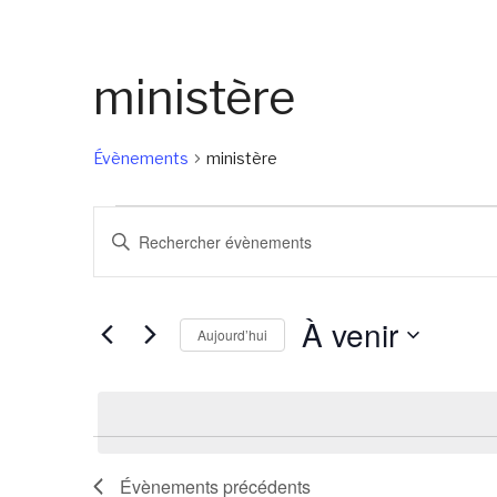
ministère
Évènements
ministère
Évènements
Recherche
Saisir
et
mot-
navigation
clé.
À venir
de
Rechercher
Aujourd’hui
Évènements
vues
Sélectionnez
par
Évènements
une
mot-
date.
clé.
Évènements
précédents