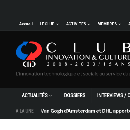
Accueil
LE CLUB
ACTIVITES
MEMBRES
L'innovation technologique et sociale au service du 
ACTUALITÉS
DOSSIERS
INTERVIEWS / 
Le musée Van Gogh d’Amsterdam et DHL apportent l
A LA UNE