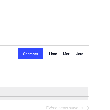
Navigation
Chercher
Liste
Mois
Jour
de
vues
Évènement
Évènements
suivants