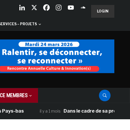
LOGIN
SERVICES – PROJETS
CE MEMBRES
 Pays-bas
Dans le cadre de sa programmat
il y a 1 mois