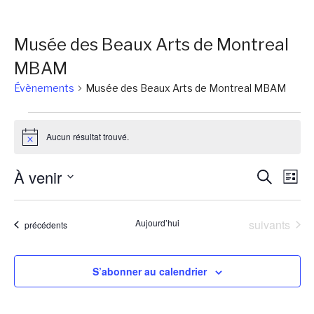
Musée des Beaux Arts de Montreal
MBAM
Évènements
Musée des Beaux Arts de Montreal MBAM
Évènements
Aucun résultat trouvé.
Notice
Reche
Na
À venir
Recherch
Liste
de
et
Sélectionnez
vu
une
naviga
Évènements
Aujourd’hui
suivants
Évènements
précédents
Év
date.
de
vues
S’abonner au calendrier
Évène