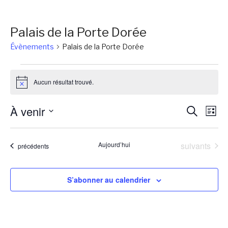
Palais de la Porte Dorée
Évènements
Palais de la Porte Dorée
Évènements
Aucun résultat trouvé.
Notice
Reche
Na
À venir
Recherch
Liste
de
et
Sélectionnez
vu
une
naviga
Évènements
Aujourd’hui
suivants
Évènements
précédents
Év
date.
de
vues
S’abonner au calendrier
Évène