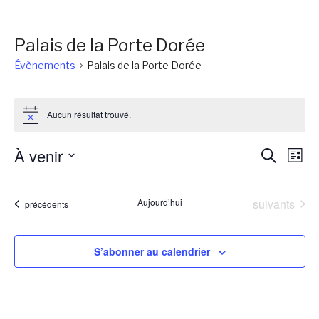
Palais de la Porte Dorée
Évènements
Palais de la Porte Dorée
Évènements
Aucun résultat trouvé.
Notice
Reche
Na
À venir
Recherch
Liste
de
et
Sélectionnez
vu
une
naviga
Évènements
Aujourd’hui
suivants
Évènements
précédents
Év
date.
de
vues
S’abonner au calendrier
Évène