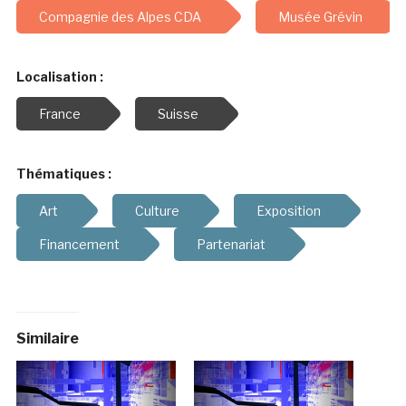
Compagnie des Alpes CDA
Musée Grévin
Localisation :
France
Suisse
Thématiques :
Art
Culture
Exposition
Financement
Partenariat
Similaire