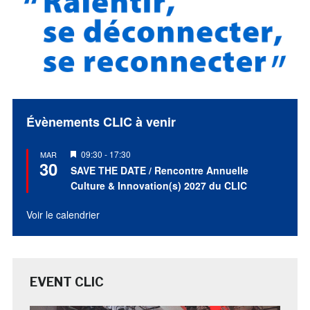
Évènements CLIC à venir
Mis
09:30
-
17:30
MAR
30
en
SAVE THE DATE / Rencontre Annuelle
avant
Culture & Innovation(s) 2027 du CLIC
Voir le calendrier
EVENT CLIC