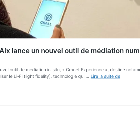
x lance un nouvel outil de médiation numéri
el outil de médiation in-situ, « Granet Expérience », destiné notamme
Avec
iser le Li-Fi (light fidelity), technologie qui …
Lire la suite de
« Granet
Expérienc
le
musée
d’Aix
lance
un
nouvel
outil