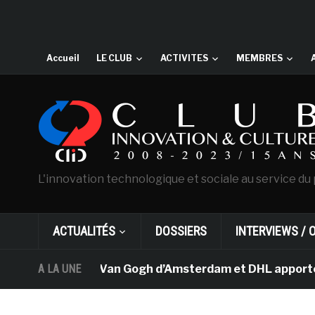
Accueil
LE CLUB
ACTIVITES
MEMBRES
L'innovation technologique et sociale au service du 
ACTUALITÉS
DOSSIERS
INTERVIEWS / 
Le musée Van Gogh d’Amsterdam et DHL apportent l’
A LA UNE