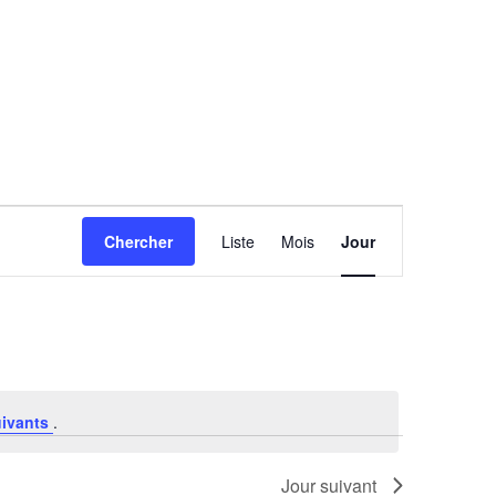
Navigation
Chercher
Liste
Mois
Jour
de
vues
Évènement
uivants
.
Jour suivant