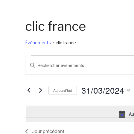
clic france
Évènements
clic france
Évènements
Recherche
Saisir
for
et
mot-
31/03/2024
navigation
clé.
31/03/2024
de
Rechercher
Aujourd’hui
Évènements
vues
Sélectionnez
par
Évènements
une
mot-
Au
date.
clé.
Jour précédent