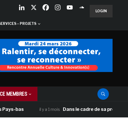
LOGIN
SERVICES – PROJETS
CE MEMBRES
 Pays-bas
Dans le cadre de sa programmat
il y a 1 mois