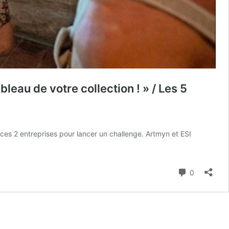
eau de votre collection ! » / Les 5
à ces 2 entreprises pour lancer un challenge. Artmyn et ESI
lenge
yn
Commenta
0
e:
nnez