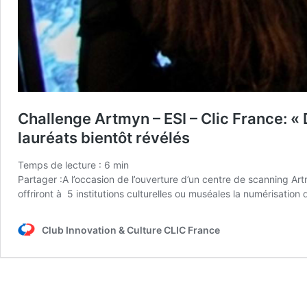
Challenge Artmyn – ESI – Clic France: « 
lauréats bientôt révélés
Temps de lecture :
6
min
Partager :A l’occasion de l’ouverture d’un centre de scanning Art
offriront à 5 institutions culturelles ou muséales la numérisation 
Club Innovation & Culture CLIC France