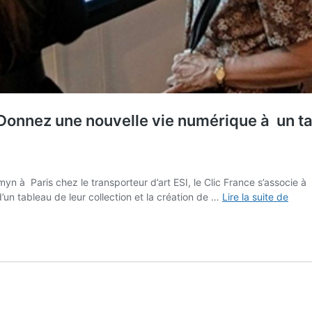
Donnez une nouvelle vie numérique à un tabl
myn à Paris chez le transporteur d’art ESI, le Clic France s’associe 
Chal
d’un tableau de leur collection et la création de …
Lire la suite de
Artm
–
ESI
–
Clic
Franc
« Do