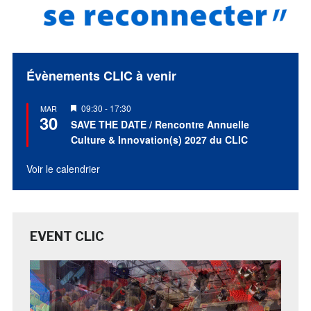
Évènements CLIC à venir
Mis
09:30
-
17:30
MAR
30
en
SAVE THE DATE / Rencontre Annuelle
avant
Culture & Innovation(s) 2027 du CLIC
Voir le calendrier
EVENT CLIC