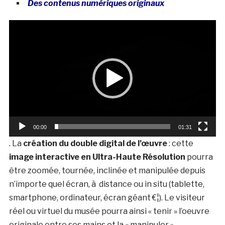
Des contenus numériques originaux
Lecteur
vidéo
00:00
01:31
. La
création du double digital de l’œuvre
: c
ette
image interactive en Ultra-Haute Résolution
pourra
être zoomée, tournée, inclinée et manipulée depuis
n’importe quel écran, à distance ou in situ (tablette,
smartphone, ordinateur, écran géant €¦). Le visiteur
réel ou virtuel du musée pourra ainsi « tenir » l’oeuvre
originale entre ses mains et la « manipuler ».