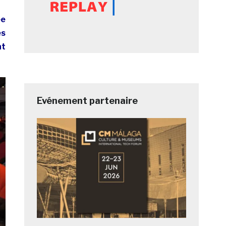
ée
es
nt
Evénement partenaire