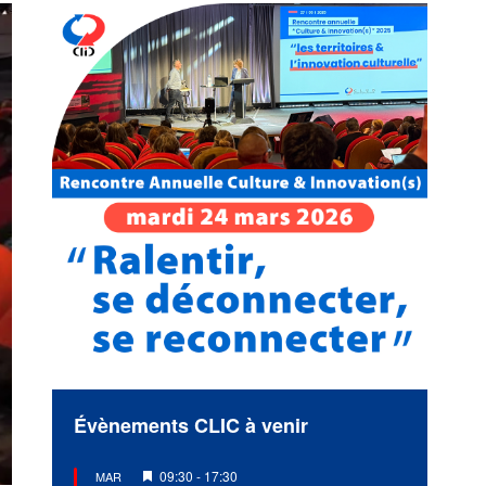
Évènements CLIC à venir
Mis
09:30
-
17:30
MAR