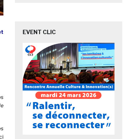
EVENT CLIC
et
es
de
es
ci