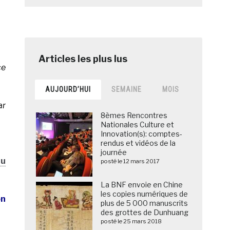
ce
AUJOURD’HUI
SEMAINE
MOIS
ar
8èmes Rencontres
Nationales Culture et
Innovation(s): comptes-
rendus et vidéos de la
journée
au
posté le 12 mars 2017
La BNF envoie en Chine
les copies numériques de
on
plus de 5 000 manuscrits
des grottes de Dunhuang
posté le 25 mars 2018