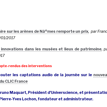
re sur les arènes de Nà®mes remporte un prix
,
par Fran
6/01/2017
innovations dans les musées et lieux de patrimoine
,
p
017
mpte-rendus des interventions
outer les captations audio de la journée sur le
nouve
du CLIC France
Bruno Maquart, Président d’Universcience, et présentati
 Pierre-Yves Lochon, fondateur et administrateur.