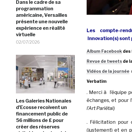
Dans le cadre de sa
programmation
américaine, Versailles
présente une nouvelle
expérience en réalité
Les compte-ren
virtuelle
Innovation(s) sont 
02/07/2026
Album Facebook
des
Revue de tweets
de l
Vidéos de la journée
s
Verbatim
. Merci à l’équipe po
échanges, et pour l
Les Galeries Nationales
d’Ecosse recoivent un
l’Art Pariétal)
financement public de
56 millions de £ pour
. Félicitation pou
créer des réserves
(justement) et en p