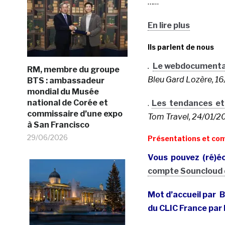
……
En lire plus
Ils parlent de nous
.
Le webdocumentai
RM, membre du groupe
Bleu Gard Lozère, 1
BTS : ambassadeur
mondial du Musée
national de Corée et
.
Les tendances et 
commissaire d’une expo
Tom Travel, 24/01/2
à San Francisco
29/06/2026
Présentations et co
Vous pouvez (ré)éc
compte Souncloud 
Mot d’accueil par 
du CLIC France par