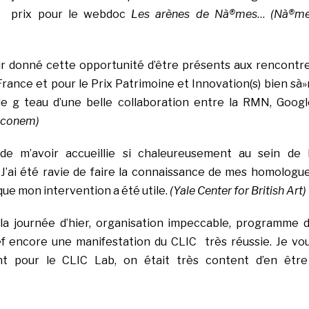
du prix pour le webdoc
Les arènes de Nà®mes
…
(Nà®m
ir donné cette opportunité d’être présents aux rencontr
rance et pour le Prix Patrimoine et Innovation(s) bien sà»r
 le g teau d’une belle collaboration entre la RMN, Googl
Iconem)
de m’avoir accueillie si chaleureusement au sein de 
’ai été ravie de faire la connaissance de mes homologu
 que mon intervention a été utile.
(Yale Center for British Art)
r la journée d’hier, organisation impeccable, programme 
ref encore une manifestation du CLIC très réussie. Je vo
t pour le CLIC Lab, on était très content d’en être