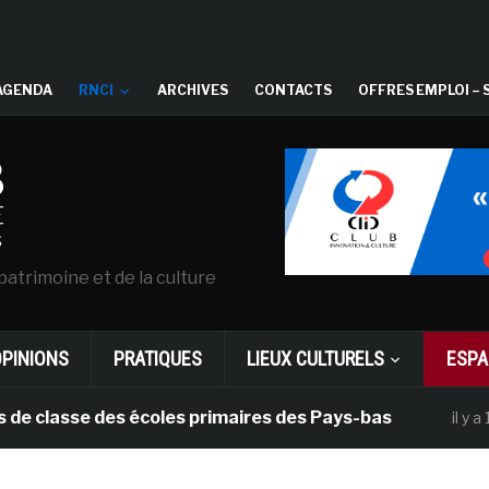
AGENDA
RNCI
ARCHIVES
CONTACTS
OFFRES EMPLOI – 
patrimoine et de la culture
OPINIONS
PRATIQUES
LIEUX CULTURELS
ESPA
e des écoles primaires des Pays-bas
Dan
il y a 1 mois