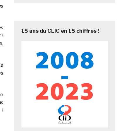
es
es
15 ans du CLIC en 15 chiffres !
 !
e,
la
es
de
us
 !