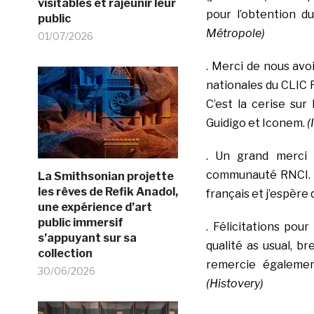
visitables et rajeunir leur
pour l’obtention 
public
Métropole)
01/07/2026
. Merci de nous avo
nationales du CLIC F
C’est la cerise sur
Guidigo et Iconem.
(
. Un grand merci 
communauté RNCI. J
La Smithsonian projette
les rêves de Refik Anadol,
français et j’espère
une expérience d’art
public immersif
. Félicitations pou
s’appuyant sur sa
qualité as usual, b
collection
remercie égalemen
30/06/2026
(Histovery)