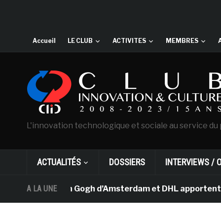
Accueil
LE CLUB
ACTIVITES
MEMBRES
L'innovation technologique et sociale au service du 
ACTUALITÉS
DOSSIERS
INTERVIEWS / 
e musée Van Gogh d’Amsterdam et DHL apportent l’art dan
A LA UNE