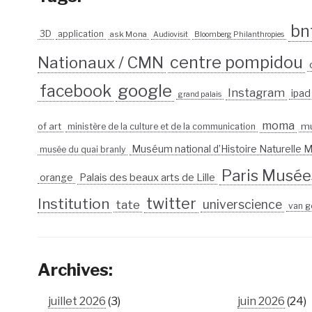
bn
3D
application
ask Mona
Audiovisit
Bloomberg Philanthropies
centre pompidou
Nationaux / CMN
google
facebook
Instagram
ipad
grand palais
moma
of art
m
ministère de la culture et de la communication
Muséum national d’Histoire Naturelle
musée du quai branly
Paris Musée
Palais des beaux arts de Lille
orange
twitter
Institution
universcience
tate
van g
Archives:
juillet 2026
(3)
juin 2026
(24)