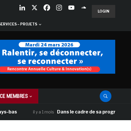
LOGIN
SERVICES – PROJETS
CE MEMBRES
as
Dans le cadre de sa programmation amé
il y a 1 mois