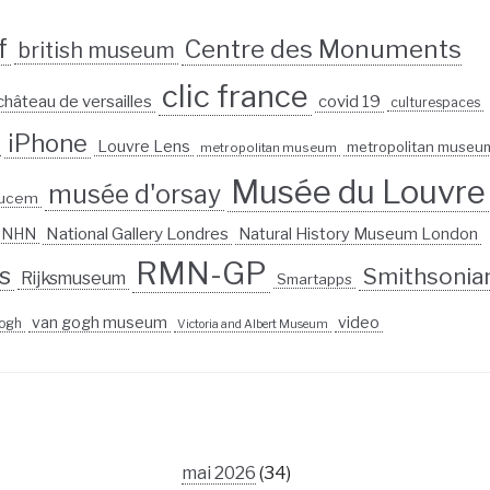
f
Centre des Monuments
british museum
clic france
château de versailles
covid 19
culturespaces
iPhone
Louvre Lens
metropolitan museu
metropolitan museum
Musée du Louvre
musée d'orsay
ucem
National Gallery Londres
Natural History Museum London
 MNHN
RMN-GP
s
Smithsonia
Rijksmuseum
Smartapps
van gogh museum
video
ogh
Victoria and Albert Museum
mai 2026
(34)