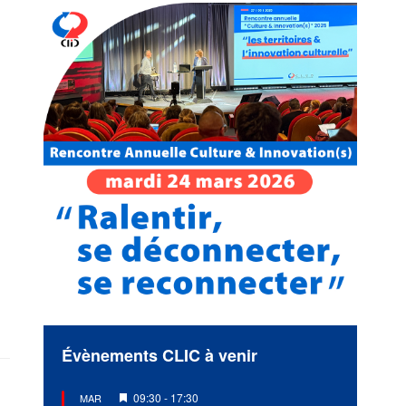
Évènements CLIC à venir
Mis
09:30
-
17:30
MAR