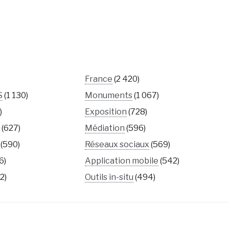
France
(2 420)
S
(1 130)
Monuments
(1 067)
)
Exposition
(728)
s
(627)
Médiation
(596)
(590)
Réseaux sociaux
(569)
6)
Application mobile
(542)
2)
Outils in-situ
(494)