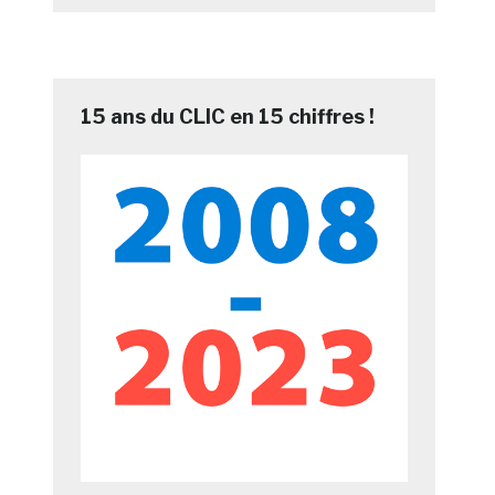
15 ans du CLIC en 15 chiffres !