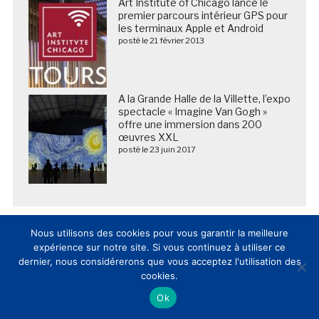
Art Institute of Chicago lance le
premier parcours intérieur GPS pour
les terminaux Apple et Android
posté le 21 février 2013
A la Grande Halle de la Villette, l’expo
spectacle « Imagine Van Gogh »
offre une immersion dans 200
œuvres XXL
posté le 23 juin 2017
Nous utilisons des cookies pour vous garantir la meilleure
expérience sur notre site. Si vous continuez à utiliser ce
dernier, nous considérerons que vous acceptez l'utilisation des
cookies.
Ok
Nous suivre sur les réseaux sociaux