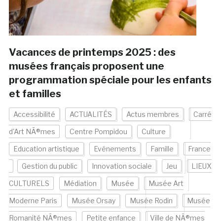
Vacances de printemps 2025 : des
musées français proposent une
programmation spéciale pour les enfants
et familles
Accessibilité
ACTUALITÉS
Actus membres
Carré
d'Art NÃ®mes
Centre Pompidou
Culture
Education artistique
Evénements
Famille
France
Gestion du public
Innovation sociale
Jeu
LIEUX
CULTURELS
Médiation
Musée
Musée Art
Moderne Paris
Musée Orsay
Musée Rodin
Musée
Romanité NÃ®mes
Petite enfance
Ville de NÃ®mes