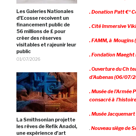
Les Galeries Nationales
. Donation Patt €“ 
d’Ecosse recoivent un
financement public de
. Cité Immersive Vi
56 millions de £ pour
créer des réserves
. FAMM, à Mougins (
visitables et rajeunir leur
public
. Fondation Maeght 
01/07/2026
. O
uverture du Ch te
d’Aubenas (06/07/
. Musée de l’Armée 
consacré à l’histoir
. Musée Jacquemart 
La Smithsonian projette
les rêves de Refik Anadol,
.
Nouveau siège de S
une expérience d’art