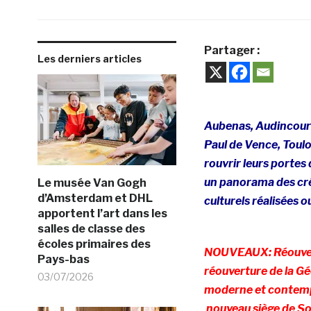
Partager :
Les derniers articles
Aubenas, Audincourt,
Paul de Vence, Toulou
rouvrir leurs portes
un panorama des cré
Le musée Van Gogh
d’Amsterdam et DHL
culturels réalisées
apportent l’art dans les
salles de classe des
écoles primaires des
NOUVEAUX:
Réouve
Pays-bas
réouverture de la
Gé
03/07/2026
moderne et contemp
nouveau siège de So