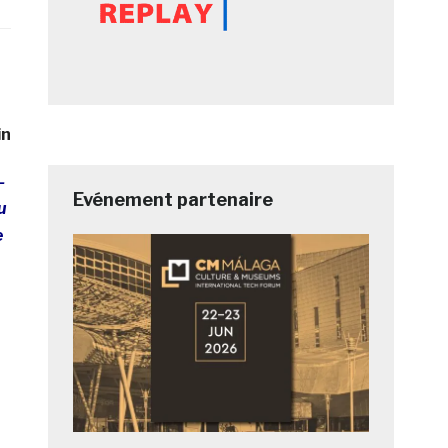
in
-
Evénement partenaire
u
e