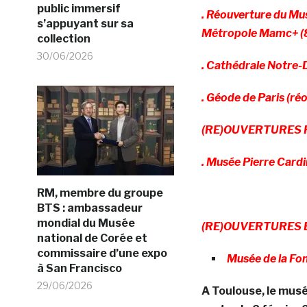
public immersif
. Réouverture du Mu
s’appuyant sur sa
Métropole Mamc+ (
collection
30/06/2026
. Cathédrale Notre-
. Géode de Paris (r
(RE)OUVERTURES
. Musée Pierre Cardi
RM, membre du groupe
BTS : ambassadeur
mondial du Musée
(RE)OUVERTURES 
national de Corée et
commissaire d’une expo
Musée de la Fo
à San Francisco
29/06/2026
A Toulouse, le musé