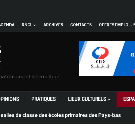
AGENDA
RNCI
ARCHIVES
CONTACTS
OFFRES EMPLOI – 
patrimoine et de la culture
OPINIONS
PRATIQUES
LIEUX CULTURELS
ESPA
e classe des écoles primaires des Pays-bas
il y a 1 m