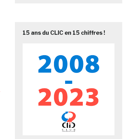
15 ans du CLIC en 15 chiffres !
²