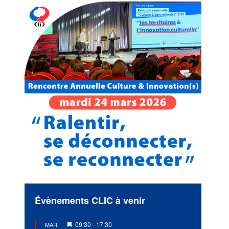
Évènements CLIC à venir
Mis
09:30
-
17:30
MAR