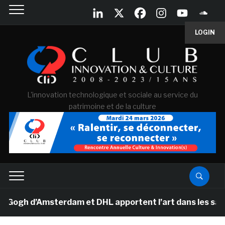
LOGIN
L'innovation technologique et sociale au service du
patrimoine et de la culture
gh d’Amsterdam et DHL apportent l’art dans les salles d