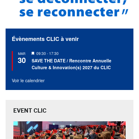
Évènements CLIC à venir
Mis
09:30
-
17:30
MAR
30
en
SAVE THE DATE / Rencontre Annuelle
avant
Culture & Innovation(s) 2027 du CLIC
Voir le calendrier
EVENT CLIC