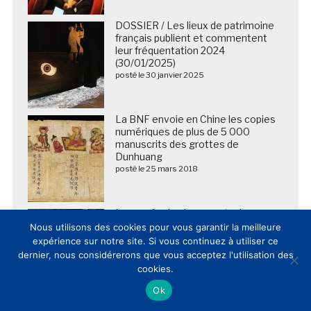
DOSSIER / Les lieux de patrimoine
français publient et commentent
leur fréquentation 2024
(30/01/2025)
posté le 30 janvier 2025
La BNF envoie en Chine les copies
numériques de plus de 5 000
manuscrits des grottes de
Dunhuang
posté le 25 mars 2018
Le musée des beaux-arts de
l’Arkansas annonce plus de 150
Nous utilisons des cookies pour vous garantir la meilleure
millions de dollars de dons pour
expérience sur notre site. Si vous continuez à utiliser ce
financer sa transformation
dernier, nous considérerons que vous acceptez l'utilisation des
posté le 15 septembre 2022
cookies.
Ok
2026 – 2028 : le musée d’Orsay