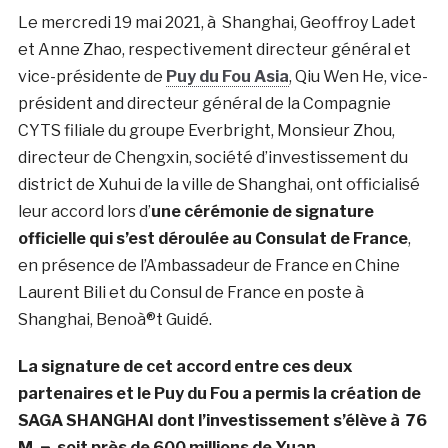
Le mercredi 19 mai 2021, à Shanghai, Geoffroy Ladet
et Anne Zhao, respectivement directeur général et
vice-présidente de
Puy du Fou Asia
, Qiu Wen He, vice-
président and directeur général de la Compagnie
CYTS filiale du groupe Everbright, Monsieur Zhou,
directeur de Chengxin, société d’investissement du
district de Xuhui de la ville de Shanghai, ont officialisé
leur accord lors d’
une cérémonie de signature
officielle qui s’est déroulée au Consulat de France
,
en présence de l’Ambassadeur de France en Chine
Laurent Bili et du Consul de France en poste à
Shanghai, Benoà®t Guidé.
La signature de cet accord entre ces deux
partenaires et le Puy du Fou a permis la création de
SAGA SHANGHAI dont l’investissement s’élève à 76
M ‚¬, soit près de 600 millions de Yuan.