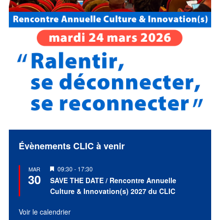
Évènements CLIC à venir
Mis
09:30
-
17:30
MAR
30
en
SAVE THE DATE / Rencontre Annuelle
avant
Culture & Innovation(s) 2027 du CLIC
Voir le calendrier