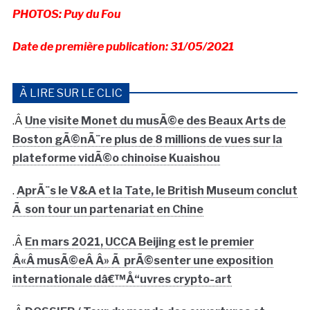
PHOTOS: Puy du Fou
Date de première publication: 31/05/2021
À LIRE SUR LE CLIC
.Â
Une visite Monet du musÃ©e des Beaux Arts de
Boston gÃ©nÃ¨re plus de 8 millions de vues sur la
plateforme vidÃ©o chinoise Kuaishou
.
AprÃ¨s le V&A et la Tate, le British Museum conclut
Ã son tour un partenariat en Chine
.Â
En mars 2021, UCCA Beijing est le premier
Â«Â musÃ©eÂ Â» Ã prÃ©senter une exposition
internationale dâ€™Å“uvres crypto-art