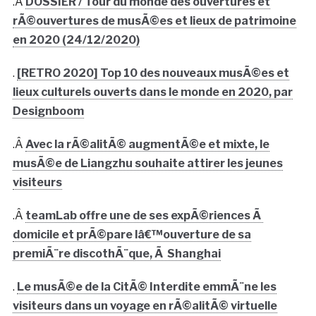
.Â
DOSSIER / Tour du monde des ouvertures et
rÃ©ouvertures de musÃ©es et lieux de patrimoine
en 2020 (24/12/2020)
.
[RETRO 2020] Top 10 des nouveaux musÃ©es et
lieux culturels ouverts dans le monde en 2020, par
Designboom
.Â
Avec la rÃ©alitÃ© augmentÃ©e et mixte, le
musÃ©e de Liangzhu souhaite attirer les jeunes
visiteurs
.Â
teamLab offre une de ses expÃ©riences Ã
domicile et prÃ©pare lâ€™ouverture de sa
premiÃ¨re discothÃ¨que, Ã Shanghai
.
Le musÃ©e de la CitÃ© Interdite emmÃ¨ne les
visiteurs dans un voyage en rÃ©alitÃ© virtuelle