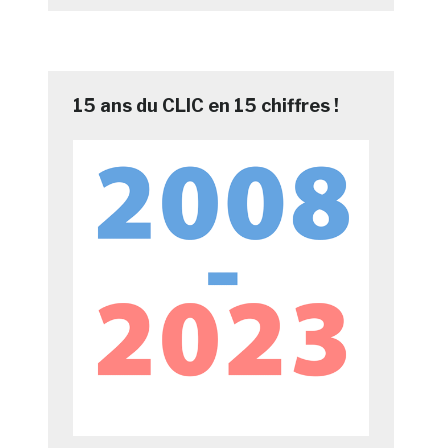
15 ans du CLIC en 15 chiffres !