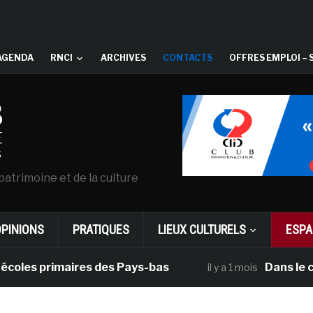
AGENDA
RNCI
ARCHIVES
CONTACTS
OFFRES EMPLOI – 
patrimoine et de la culture
OPINIONS
PRATIQUES
LIEUX CULTURELS
ESPA
s primaires des Pays-bas
Dans le cadre 
il y a 1 mois