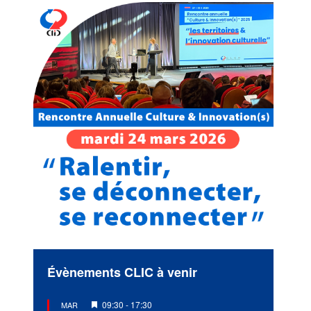
Évènements CLIC à venir
Mis
09:30
-
17:30
MAR