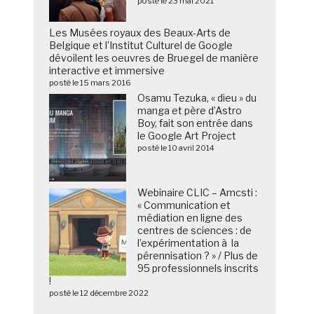
posté le 23 mai 2021
Les Musées royaux des Beaux-Arts de
Belgique et l’Institut Culturel de Google
dévoilent les oeuvres de Bruegel de manière
interactive et immersive
posté le 15 mars 2016
Osamu Tezuka, « dieu » du
manga et père d’Astro
Boy, fait son entrée dans
le Google Art Project
posté le 10 avril 2014
Webinaire CLIC – Amcsti :
« Communication et
médiation en ligne des
centres de sciences : de
l’expérimentation à la
pérennisation ? » / Plus de
95 professionnels inscrits
!
posté le 12 décembre 2022