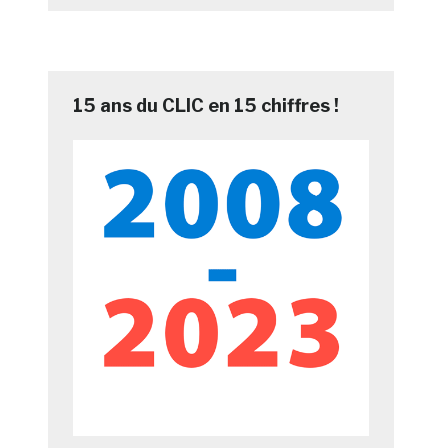
15 ans du CLIC en 15 chiffres !