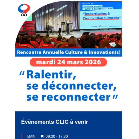
Évènements CLIC à venir
Mis
09:30
-
17:30
MAR