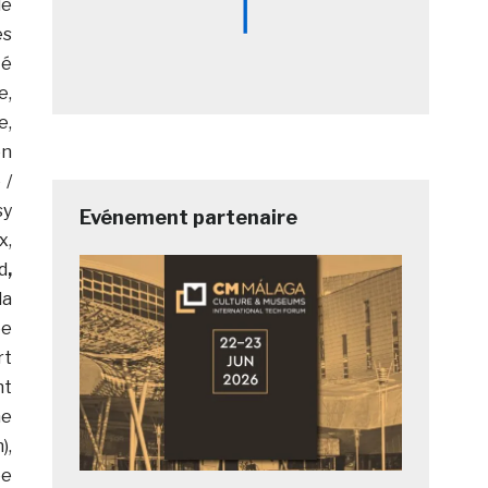
de
es
té
e,
e,
on
 /
sy
Evénement partenaire
x,
d
,
la
ée
rt
nt
ne
),
ée