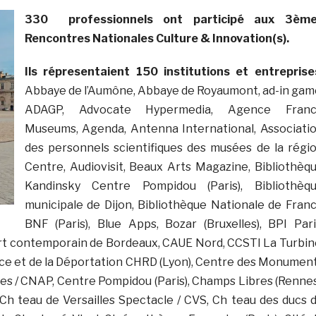
330 professionnels ont participé aux 3èm
Rencontres Nationales Culture & Innovation(s).
Ils répresentaient 150 institutions et entreprise
Abbaye de l’Aumône, Abbaye de Royaumont, ad-in gam
ADAGP, Advocate Hypermedia, Agence Fran
Museums, Agenda, Antenna International, Associati
des personnels scientifiques des musées de la régi
Centre, Audiovisit, Beaux Arts Magazine, Bibliothèq
Kandinsky Centre Pompidou (Paris), Bibliothèq
municipale de Dijon, Bibliothèque Nationale de Fran
BNF (Paris), Blue Apps, Bozar (Bruxelles), BPI Pari
rt contemporain de Bordeaux, CAUE Nord, CCSTI La Turbin
tance et de la Déportation CHRD (Lyon), Centre des Monumen
es / CNAP, Centre Pompidou (Paris), Champs Libres (Rennes
 Ch teau de Versailles Spectacle / CVS, Ch teau des ducs 