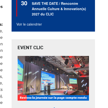
30
en
SAVE THE DATE / Rencontre
avant
es
Annuelle Culture & Innovation(s)
2027 du CLIC
Voir le calendrier
s:
e,
ce
on
EVENT CLIC
on
ue
ue
ce
s,
e,
ts
),
de