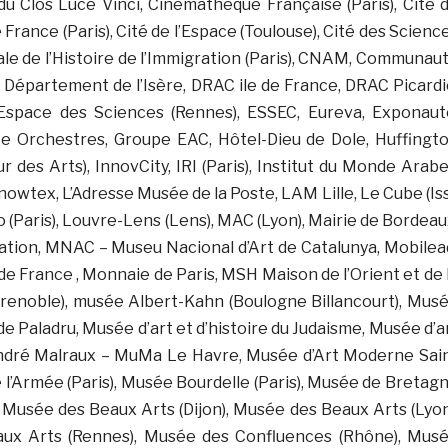
du Clos Lucé Vinci, Cinémathèque Française (Paris), Cité 
 France (Paris), Cité de l’Espace (Toulouse), Cité des Scienc
onale de l’Histoire de l’Immigration (Paris), CNAM, Communau
, Département de l’Isère, DRAC ile de France, DRAC Picardi
Espace des Sciences (Rennes), ESSEC, Eureva, Exponaut
nce Orchestres, Groupe EAC, Hôtel-Dieu de Dole, Huffingt
r des Arts), InnovCity, IRI (Paris), Institut du Monde Arabe
Knowtex, L’Adresse Musée de la Poste, LAM Lille, Le Cube (Is
 (Paris), Louvre-Lens (Lens), MAC (Lyon), Mairie de Bordeau
cation, MNAC – Museu Nacional d’Art de Catalunya, Mobilea
e France , Monnaie de Paris, MSH Maison de l’Orient et de 
renoble), musée Albert-Kahn (Boulogne Billancourt), Mus
e Paladru, Musée d’art et d’histoire du Judaisme, Musée d’a
 André Malraux – MuMa Le Havre, Musée d’Art Moderne Sai
 l’Armée (Paris), Musée Bourdelle (Paris), Musée de Bretag
 Musée des Beaux Arts (Dijon), Musée des Beaux Arts (Lyon
ux Arts (Rennes), Musée des Confluences (Rhône), Mus