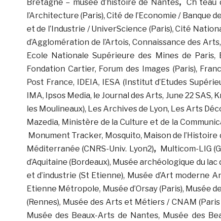
Bretagne – musée d’histoire de Nantes
,
Ch teau 
l’Architecture (Paris), Cité de l’Economie / Banque de
et de l’Industrie / UniverScience (Paris), Cité Nati
d’Agglomération de l’Artois, Connaissance des Arts
Ecole Nationale Supérieure des Mines de Paris, 
Fondation Cartier, Forum des Images (Paris), Fra
Post France, IDEIA, IESA (Institut d’Etudes Supérieu
IMA, Ipsos Media, le Journal des Arts, June 22 SAS, 
les Moulineaux), Les Archives de Lyon, Les Arts Déco
Mazedia, Ministère de la Culture et de la Communi
Monument Tracker, Mosquito, Maison de l’Histoire d
Méditerranée (CNRS-Univ. Lyon2)
,
Multicom-LIG (G
d’Aquitaine (Bordeaux), Musée archéologique du lac d
et d’industrie (St Etienne), Musée d’Art moderne
Etienne Métropole, Musée d’Orsay (Paris), Musée de
(Rennes), Musée des Arts et Métiers / CNAM (Paris
Musée des Beaux-Arts de Nantes, Musée des Bea