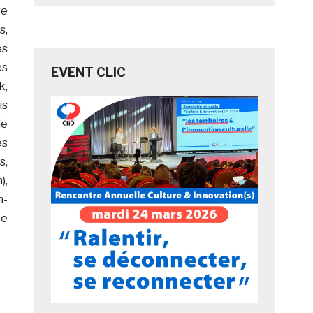
re
s,
es
es
EVENT CLIC
k,
is
de
es
s,
),
n-
se