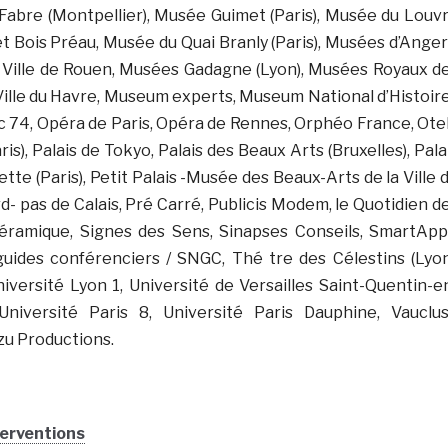
Fabre (Montpellier), Musée Guimet (Paris), Musée du Louv
t Bois Préau, Musée du Quai Branly (Paris), Musées d’Anger
a Ville de Rouen, Musées Gadagne (Lyon), Musées Royaux d
 Ville du Havre, Museum experts, Museum National d’Histoir
c 74, Opéra de Paris, Opéra de Rennes, Orphéo France, Ote
s), Palais de Tokyo, Palais des Beaux Arts (Bruxelles), Pala
lette (Paris), Petit Palais -Musée des Beaux-Arts de la Ville 
- pas de Calais, Pré Carré, Publicis Modem, le Quotidien d
éramique, Signes des Sens, Sinapses Conseils, SmartApp
guides conférenciers / SNGC, Thé tre des Célestins (Lyon
iversité Lyon 1, Université de Versailles Saint-Quentin-e
Université Paris 8, Université Paris Dauphine, Vauclu
uzu Productions.
terventions