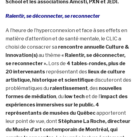
School et les associations Amcsti, PXN et JEDI.
Ralentir, se déconnecter, se reconnecter
A l’heure de l’hyperconnexion et face à ses effets en
matière d’attention et de santé mentale, le CLIC a
choisi de consacrer sa
rencontre annuelle Culture &
Innovation(s)
au thème
« Ralentir, se déconnecter,
se reconnecter ».
Lors de
4 tables-rondes, plus de
20 intervenants
représentant des
lieux de culture
artistique, historique et scientifique
discuteront des
problématiques du
ralentissement
, des
nouvelles
formes de médiation
, du
low tech
et de l’
impact des
expériences immersives sur le public. 4
représentants de musées du Québec
apporteront
leur point de vue, dont
Stéphane La Roche, directeur
du Musée d’art contemporain de Montréal, qui