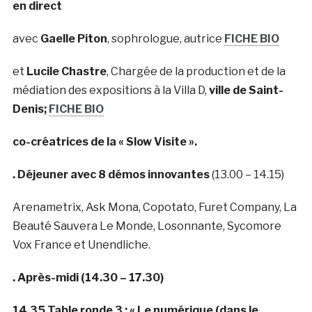
en direct
avec
Gaelle Piton
, sophrologue, autrice
FICHE BIO
et
Lucile Chastre
, Chargée de la production et de la
médiation des expositions à la Villa D,
ville de Saint-
Denis;
FICHE BIO
co-créatrices de la « Slow Visite ».
. Déjeuner avec 8 démos innovantes
(13.00 – 14.15)
Arenametrix, Ask Mona, Copotato, Furet Company, La
Beauté Sauvera Le Monde, Losonnante, Sycomore
Vox France et Unendliche.
. Après-midi (14.30 – 17.30)
14.35
Table ronde 3 :
« Le numérique (dans le