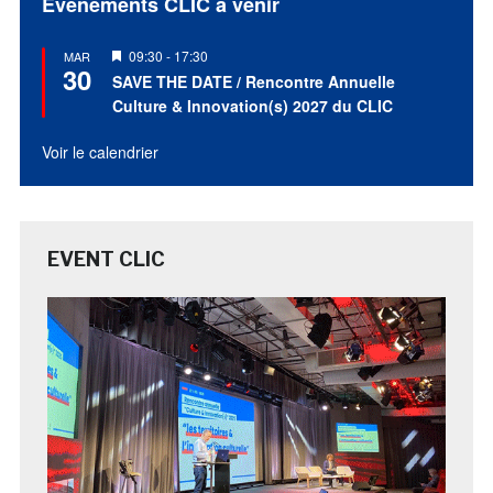
Évènements CLIC à venir
Mis
09:30
-
17:30
MAR
30
en
SAVE THE DATE / Rencontre Annuelle
avant
Culture & Innovation(s) 2027 du CLIC
Voir le calendrier
EVENT CLIC