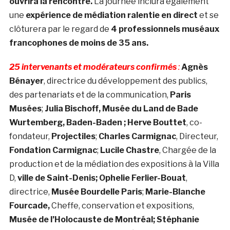
ouvrira la rencontre.
La journée inclura également
une
expérience de médiation ralentie en direct
et se
clôturera par le regard de
4 professionnels muséaux
francophones de moins de 35 ans.
25 intervenants et modérateurs confirmés
:
Agnès
Bénayer
, directrice du développement des publics,
des partenariats et de la communication,
Paris
Musées
;
Julia Bischoff, Musée du Land de Bade
Wurtemberg, Baden-Baden ; Herve Bouttet
, co-
fondateur,
Projectiles
;
Charles Carmignac
, Directeur,
Fondation Carmignac
;
Lucile Chastre
, Chargée de la
production et de la médiation des expositions à la Villa
D,
ville de Saint-Denis; Ophelie Ferlier-Bouat
,
directrice,
Musée Bourdelle Paris
;
Marie-Blanche
Fourcade,
Cheffe, conservation et expositions,
Musée de l’Holocauste de Montréal; Stéphanie