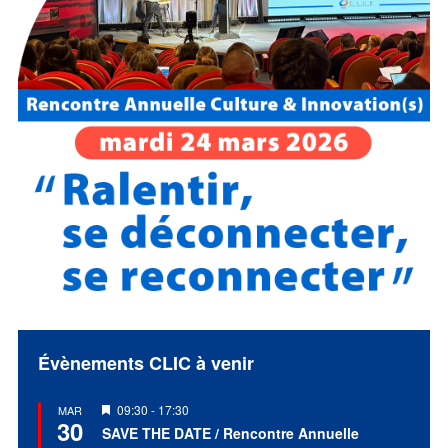
Évènements CLIC à venir
Mis
09:30
-
17:30
MAR
30
en
SAVE THE DATE / Rencontre Annuelle
avant