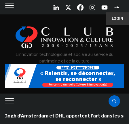
LOGIN
L'innovation technologique et sociale au service du
patrimoine et de la culture
h d’Amsterdam et DHL apportent l’art dans les salles d