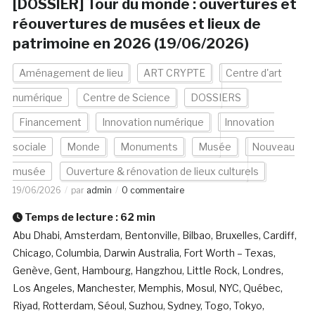
[DOSSIER] Tour du monde : ouvertures et
réouvertures de musées et lieux de
patrimoine en 2026 (19/06/2026)
Aménagement de lieu
ART CRYPTE
Centre d'art
numérique
Centre de Science
DOSSIERS
Financement
Innovation numérique
Innovation
sociale
Monde
Monuments
Musée
Nouveau
musée
Ouverture & rénovation de lieux culturels
19/06/2026
par
admin
0 commentaire
Temps de lecture :
62
min
Abu Dhabi, Amsterdam, Bentonville, Bilbao, Bruxelles, Cardiff,
Chicago, Columbia, Darwin Australia, Fort Worth – Texas,
Genève, Gent, Hambourg, Hangzhou, Little Rock, Londres,
Los Angeles, Manchester, Memphis, Mosul, NYC, Québec,
Riyad, Rotterdam, Séoul, Suzhou, Sydney, Togo, Tokyo,