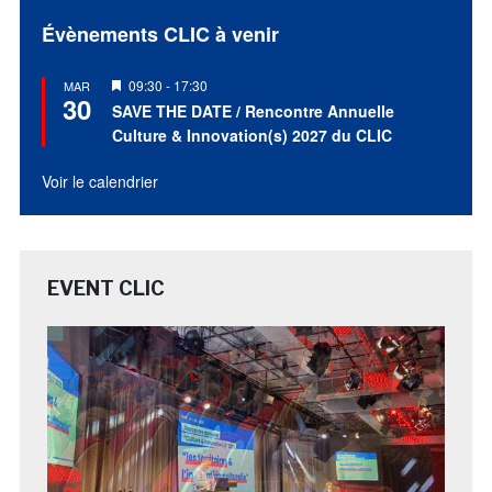
Évènements CLIC à venir
Mis
09:30
-
17:30
MAR
30
en
SAVE THE DATE / Rencontre Annuelle
avant
Culture & Innovation(s) 2027 du CLIC
Voir le calendrier
EVENT CLIC