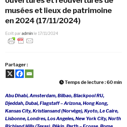
ouvertures et réouvertures de
musées et lieux de patrimoine
en 2024 (17/11/2024)
Ecrit par
admin
le
17/11/2024
Partager :
Temps de lecture :
60
min
Abu Dhabi, Amsterdam, Bilba
o, Blackpool RU,
Djeddah, Dubai, Flagstaff – Arizona, Hong Kong,
Kansas City, Kristiansand (Norvège), Kyoto, L
e Caire,
Lisbonne, Londres, Los Angeles, New York City, North
Richland Hills (Texas), Pékin, Perth – Ecosse, Rome,