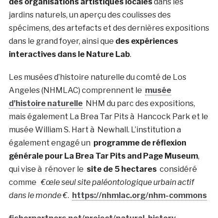
des organisations artistiques locales
dans les
jardins naturels, un aperçu des coulisses des
spécimens, des artefacts et des dernières expositions
dans le grand foyer, ainsi que
des expériences
interactives dans le Nature Lab
.
Les musées d’histoire naturelle du comté de Los
Angeles (NHMLAC) comprennent le
musée
d’histoire naturelle
NHM du parc des expositions,
mais également La Brea Tar Pits à Hancock Park et le
musée William S. Hart à Newhall. L’institution a
également engagé un
programme de réflexion
générale pour La Brea Tar Pits and Page Museum
,
qui vise à rénover le
site de 5 hectares
considéré
comme
€œle seul site paléontologique urbain actif
dans le monde €
.
https://nhmlac.org/nhm-commons