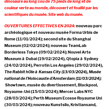
dinosaure au long cou de 75 pieds de long et de
couleur verte au monde, découvert et fouillé par les
scientifiques du musée. Site web du musée.
OUVERTURES EFFECTIVES EN 2024:
nouveau parc
archéologique et nouveau musée Forma Urbis de
Rome (11/01/2024);
second site
du Shanghai
Museum (02/02/2024); nouveau TeamLab
Borderless Tokyo (09/02/2024); Nouvel Arte
Museum à Dubai (19/02/2024),
Qtopia à Sydney
(24/02/2024), Perrotin Los Angeles (29/02/2024),
The Rabbit hOle à Kansas City (13/03/2024)
,
Musée
national de l’Holocauste d’Amsterdam (11/03/2024);
Showtown, mus
ée du divertissement, Blackpool,
Royaume-Uni (15/03/2024); Mercer Labs NYC
(28/03/2024); Perth Museum Ecosse Royaume Uni
(30/03/2024);
nouveau
Kunstsilo, Kristiansand,