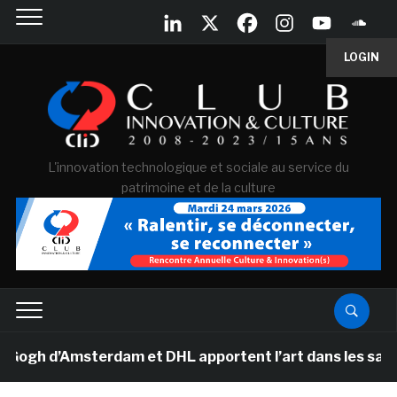
LOGIN
L'innovation technologique et sociale au service du
patrimoine et de la culture
h d’Amsterdam et DHL apportent l’art dans les salles de