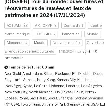
[DOSSIER] Tour du monde : ouvertures et
réouvertures de musées et lieux de
patrimoine en 2024 (17/11/2024)
ACTUALITÉS
ART CRYPTE
Centre d'art
Centre
d'art numérique
DOSSIERS
Immersion
Monde
Monuments
Musée
Nouveau musée
Ouverture
& rénovation de lieux culturels
17/11/2024
par
admin
0
commentaire
Temps de lecture :
60
min
Abu Dhabi, Amsterdam, Bilbao, Blackpool RU, Djeddah, Dubai,
Flagstaff – Arizona, Hong Kong, Kansas City, Kristiansand
(Norvège), Kyoto, Le Caire, Lisbonne, Londres, Los Angeles,
New York City, North Richland Hills (Texas), Pékin, Perth –
Ecosse, Rome, Sao Paulo, Séoul, Shanghai, Sydney, Syracuse
(NY, USA), Tokyo, Turin, University Park (Pennsylvanie, USA), […]