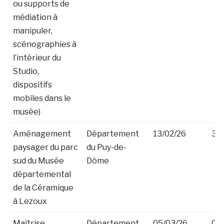
ou supports de
médiation à
manipuler,
scénographies à
l’intérieur du
Studio,
dispositifs
mobiles dans le
musée)
Aménagement
Département
13/02/26
30
paysager du parc
du Puy-de-
sud du Musée
Dôme
départemental
de la Céramique
à Lezoux
Maîtrise
Département
05/03/26
07