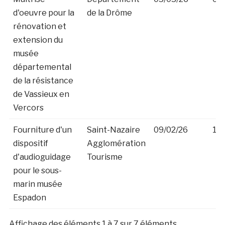
d'oeuvre pour la
de la Drôme
rénovation et
extension du
musée
départemental
de la résistance
de Vassieux en
Vercors
Fourniture d'un
Saint-Nazaire
09/02/26
17
dispositif
Agglomération
d'audioguidage
Tourisme
pour le sous-
marin musée
Espadon
Affichage des éléments 1 à 7 sur 7 éléments