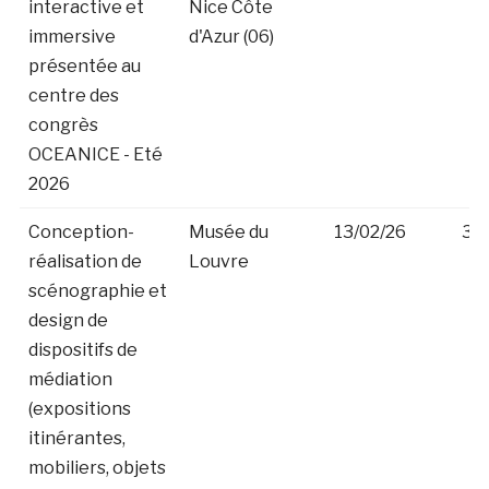
interactive et
Nice Côte
immersive
d'Azur (06)
présentée au
centre des
congrès
OCEANICE - Eté
2026
Conception-
Musée du
13/02/26
30
réalisation de
Louvre
scénographie et
design de
dispositifs de
médiation
(expositions
itinérantes,
mobiliers, objets