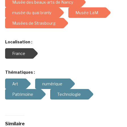
Musée des beaux-arts de Nancy
musée du quai branly
Musée LaM
Musées de Strasbourg
Localisation :
France
Thématiques :
Art
numérique
Patrimoine
Technologie
Similaire