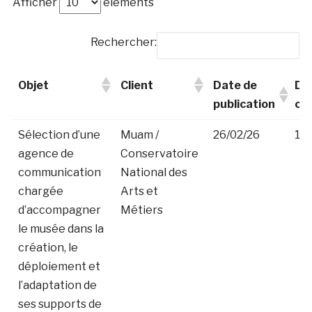
Afficher
éléments
Rechercher:
Objet
Client
Date de
Da
publication
clo
Sélection d’une
Muam /
26/02/26
16
agence de
Conservatoire
communication
National des
chargée
Arts et
d’accompagner
Métiers
le musée dans la
création, le
déploiement et
l’adaptation de
ses supports de