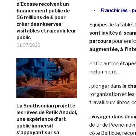
d’Ecosse recoivent un
Franchir les « 
financement public de
56 millions de £ pour
créer des réserves
Equipés de la tablet
visitables et rajeunir leur
sont invités à scan
public
parcours
pour enrich
01/07/2026
augmentée, à l’inte
Entre autres
étapes
notamment :
. plonger dans
le ch
l’organisation et les
travailleurs libres,
La Smithsonian projette
les rêves de Refik Anadol,
. voyager dans deux
une expérience d’art
de tir de Peenemà¼nd
public immersif
s’appuyant sur sa
côte Baltique, recon