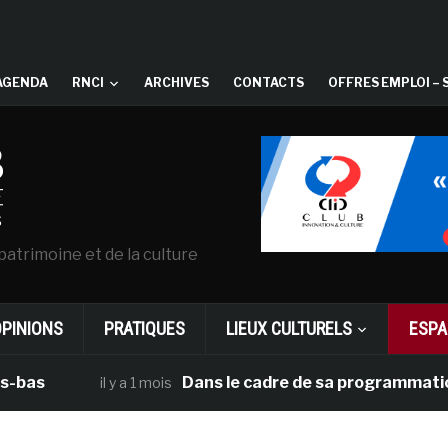
AGENDA
RNCI
ARCHIVES
CONTACTS
OFFRES EMPLOI – 
patrimoine et de la culture
OPINIONS
PRATIQUES
LIEUX CULTURELS
ESPA
Dans le cadre de sa programmation américain
il y a 1 mois