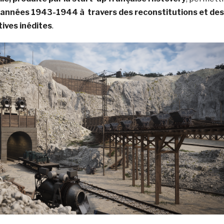
 années 1943-1944 à travers des reconstitutions et des
ives inédites
.