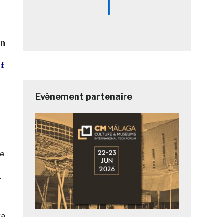
in
nt
Evénement partenaire
te
r
ra