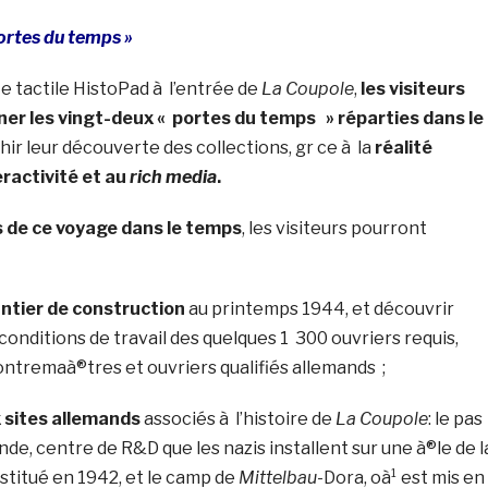
portes du temps »
te tactile HistoPad à l’entrée de
La Coupole
,
les visiteurs
ner les vingt-deux « portes du temps » réparties dans le
ir leur découverte des collections, gr ce à la
réalité
ractivité et au
rich media
.
 de ce voyage dans le temps
, les visiteurs pourront
antier de construction
au printemps 1944, et découvrir
 conditions de travail des quelques 1 300 ouvriers requis,
 contremaà®tres et ouvriers qualifiés allemands ;
 sites allemands
associés à l’histoire de
La Coupole
: le pas
e, centre de R&D que les nazis installent sur une à®le de l
stitué en 1942, et le camp de
Mittelbau
-Dora, oà¹ est mis en