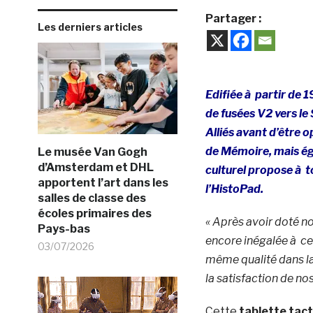
Partager :
Les derniers articles
Edifiée à partir de 
de fusées V2 vers le
Alliés avant d’être o
de Mémoire, mais éga
Le musée Van Gogh
d’Amsterdam et DHL
culturel propose à to
apportent l’art dans les
l’HistoPad.
salles de classe des
écoles primaires des
« Après avoir doté n
Pays-bas
encore inégalée à ce
03/07/2026
même qualité dans la
la satisfaction de nos
Cette
tablette tact