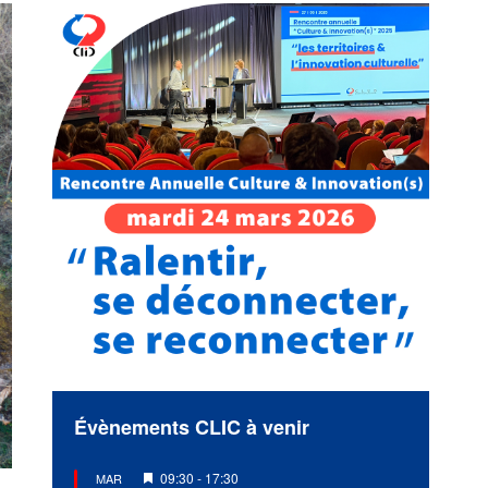
Évènements CLIC à venir
Mis
09:30
-
17:30
MAR