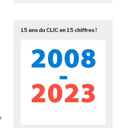
15 ans du CLIC en 15 chiffres !
a