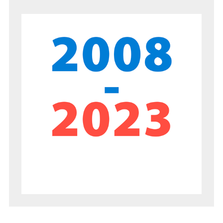
AUJOURD’HUI
SEMAINE
MOIS
8èmes Rencontres Nationales
Culture et Innovation(s): comptes-
rendus et vidéos de la journée