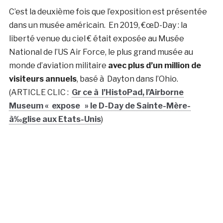
C’est la deuxième fois que l’exposition est présentée
dans un musée américain. En 2019, €œD-Day : la
liberté venue du ciel € était exposée au Musée
National de l’US Air Force, le plus grand musée au
monde d’aviation militaire
avec plus d’un million de
visiteurs annuels
, basé à Dayton dans l’Ohio.
(ARTICLE CLIC :
Gr ce à l’HistoPad, l’Airborne
Museum « expose » le D-Day de Sainte-Mère-
à‰glise aux Etats-Unis
)
Sélection de commentaires extraits du Livre d’Or de
l’HistoPad, lors de l’exposition de 2019 au Musée
USAF
« Very interactive, makes you feel like you are actually