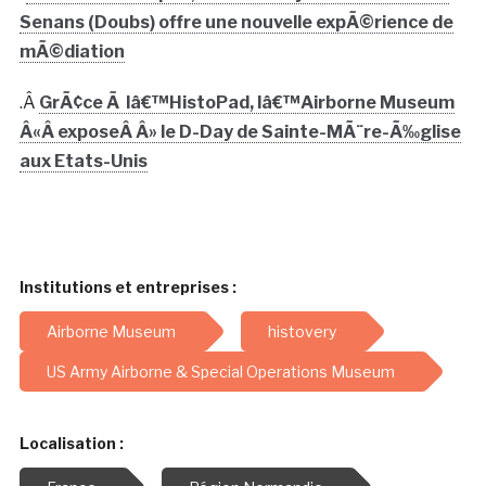
Institutions et entreprises :
Airborne Museum
histovery
US Army Airborne & Special Operations Museum
Localisation :
France
Région Normandie
USA
Thématiques :
Education
Histoire
numérique
Partenariat
Patrimoine
Technologie