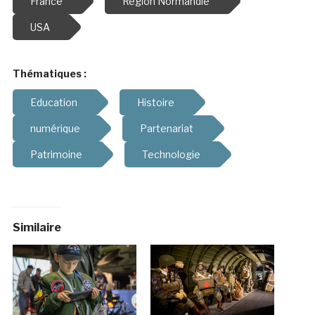
Similaire
Gr ce à l’HistoPad,
Avec l’histopad,
l’Airborne Museum
l’Airborne Museum offre
« expose » le D-Day de
une nouvelle expérience
Sainte-Mère-à‰glise
de visite en réalité
aux Etats-Unis
augmentée
24/05/2019
15/05/2018
Dans "ACTUALITÉS"
Dans "Accessibilité"