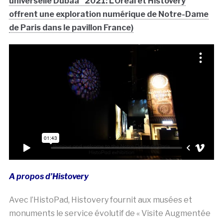
A propos d’Histovery
Avec l’HistoPad, Histovery fournit aux musées et
monuments le service évolutif de « Visite Augmentée
» sur tablette qui révolutionne l’expérience du visiteur
in situ. Accessible à tous, l’HistoPad offre un
extraordinaire voyage dans le temps et la
connaissance à travers
des reconstitutions
immersives à 360 ° et la manipulation interactive
des contenus
, toujours réalisés dans le respect
rigoureux des savoirs scientifiques. Histovery offre un
service complet de création de contenu, validation
scientifique, développement IT, installation des