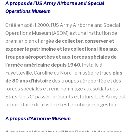
Fayetteville, Caroline du Nord, le musée retrace
plus
de 80 ans d’histoire
des troupes aéroportée et des
forces spéciales et rend hommage aux soldats des
Etats-Unis €“ passés, présents et futurs. L’US Army est
propriétaire du musée et est en charge sa gestion.
A propos d’Airborne Museum
A quelques kilomètres d’Utah Beach et des plages
du Débarquement
, l’Airborne Museum est situé au
coeur de Sainte-Mère-Eglise, face au clocher sur
lequel le parachutiste John Steele est resté suspendu.
Gr ce à une muséographie spectaculaire et aux
reconstitutions 3D de l’HistoPad, l’Airborne Museum
transporte ses visiteurs au coeur de la Normandie de
1944 afin de vivre les temps fort du Débarquement.