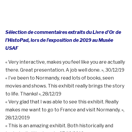
there. Great presentation. A job well done. », 30/12/19
« I’ve been to Normandy, read lots of books, seen
movies and shows. This exhibit really brings the story
to life. Thanks! », 28/12/19
« Very glad that I was able to see this exhibit. Really
makes me want to go to France and visit Normandy. »,
28/12/2019
« This is an amazing exhibit. Both historically and
technically. Way to go! », 27/12/2019
« Fabulous! Easy to navigate. Broadens my
appreciation for all who risked so much. », 30/12/2019
« Great experience! Modern and immersive »,
29/12/2019
L’exposition est accessible à partir du 19 octobre
2021 au
US Army Airborne & Special Operations
Museum
.