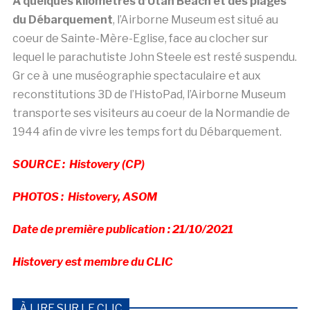
SOURCE :
Histovery (CP)
PHOTOS :
Histovery, ASOM
Date de première publication : 21/10/2021
Histovery est membre du CLIC
À LIRE SUR LE CLIC
.Â
Moritzburg, le chÃ¢teau du Â« roi Soleil de Saxe
Â», sâ€™Ã©quipe de la technologie franÃ§aise de
Visite AugmentÃ©e HistoPad
.Â
Expo universelle DubaÃ¯ 2021: Lâ€™OrÃ©al et
Histovery offrent une exploration numÃ©rique de
Notre-Dame de Paris dans le pavillon France