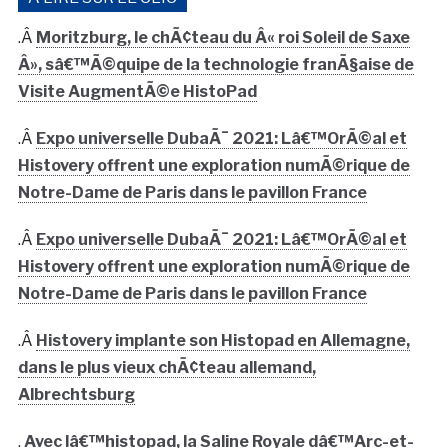
.Â
Expo universelle DubaÃ¯ 2021: Lâ€™OrÃ©al et
Histovery offrent une exploration numÃ©rique de
Notre-Dame de Paris dans le pavillon France
.Â
Histovery implante son Histopad en Allemagne,
dans le plus vieux chÃ¢teau allemand,
Albrechtsburg
.
Avec lâ€™histopad, la Saline Royale dâ€™Arc-et-
Senans (Doubs) offre une nouvelle expÃ©rience de
mÃ©diation
.Â
GrÃ¢ce Ã lâ€™HistoPad, lâ€™Airborne Museum
Â«Â exposeÂ Â» le D-Day de Sainte-MÃ¨re-Ã‰glise
aux Etats-Unis