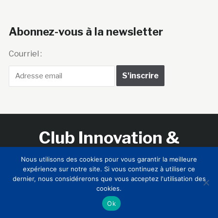
Club Innovation &
Culture CLIC France
Accueil
BIENVENUE !
LE CLUB
MEMBRES
RNCI
CONTACTS
Copyright © 2026 Club Innovation & Culture CLIC France /
Sinapses Conseils
Nous utilisons des cookies pour vous garantir la meilleure
expérience sur notre site. Si vous continuez à utiliser ce
dernier, nous considérerons que vous acceptez l'utilisation des
cookies.
Ok