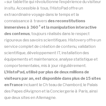
équipements et maintenance, analyse statistique et
comportementales, mis à jour régulièrement.
L’HistoPad, utilisé par plus de deux millions de
visiteurs par an, est disponible dans plus de 15 sites
en France
incluant le Ch teau de Chambord, le Palais
des Papes d’Avignon et la Conciergerie à Paris, ainsi
que deux sites en Allemagne.
A propos de l’US Army Airborne and Special
Operations Museum
Créé en aoà»t 2000, l’US Army Airborne and Special
Operations Museum (ASOM) est une institution de
premier plan chargée
de collecter, conserver et
exposer le patrimoine et les collections liées aux
troupes aéroportées et aux forces spéciales de
l’armée américaine depuis 1940
. Installé à