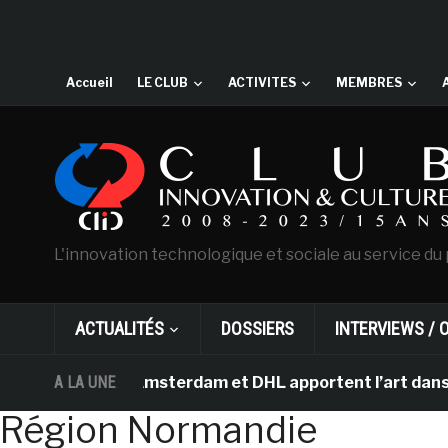
Accueil
LE CLUB
ACTIVITES
MEMBRES
L'innovation technologique et sociale au service du 
ACTUALITÉS
DOSSIERS
INTERVIEWS / 
n Gogh d’Amsterdam et DHL apportent l’art dans les sal
A LA UNE
Région Normandie