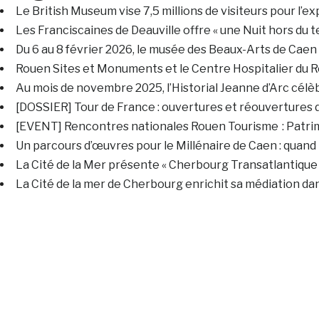
Le British Museum vise 7,5 millions de visiteurs pour l’e
Les Franciscaines de Deauville offre « une Nuit hors du t
Du 6 au 8 février 2026, le musée des Beaux-Arts de Caen
Rouen Sites et Monuments et le Centre Hospitalier du R
Au mois de novembre 2025, l’Historial Jeanne d’Arc célè
[DOSSIER] Tour de France : ouvertures et réouvertures 
[EVENT] Rencontres nationales Rouen Tourisme : Patrimo
Un parcours d’œuvres pour le Millénaire de Caen : quand 
La Cité de la Mer présente « Cherbourg Transatlantique
La Cité de la mer de Cherbourg enrichit sa médiation dans