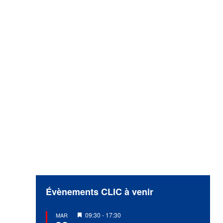
Évènements CLIC à venir
Mis
09:30
-
17:30
MAR
en