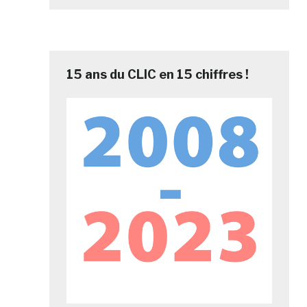
15 ans du CLIC en 15 chiffres !