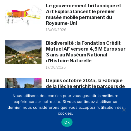
Le gouvernement britannique et
Art Explora lancent le premier
musée mobile permanent du
Royaume-Uni
18/06/2026
Biodiversité : la Fondation Crédit
Mutuel AF versera 4,5 M Euros sur
3 ans au Muséum National
d’Histoire Naturelle
17/06/2026
Depuis octobre 2025, la Fabrique
de la flèche enrichit le parcours de
la basilique-cathédrale Saint-
Nous utilisons des cookies pour vous garantir la meilleure
Denis
expérience sur notre site. Si vous continuez à utiliser ce
15/06/2026
dernier, nous considérerons que vous acceptez l'utilisation des
cookies.
Le Grenoble Football 38 et le
Ok
musée de Grenoble se sont
associés pour la création d’une