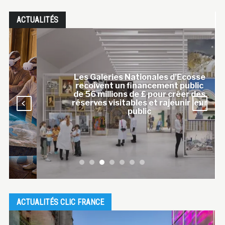
ACTUALITÉS
osse
lic
La Smithsonian projette les rêves
 des
de Refik Anadol, une expérience
 leur
d’art public immersif s’appuyant
sur sa collection
ACTUALITÉS CLIC FRANCE