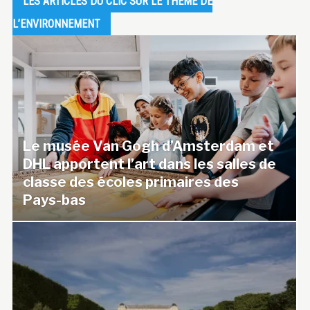
LES ARTICLES DU CLIC SUR LE THEME DE
L’ENVIRONNEMENT
Le musée Van Gogh d’Amsterdam et
DHL apportent l’art dans les salles de
classe des écoles primaires des
Pays-bas