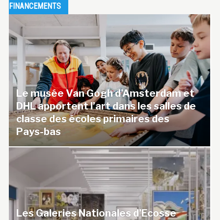
FINANCEMENTS
Le musée Van Gogh d’Amsterdam et
DHL apportent l’art dans les salles de
classe des écoles primaires des
Pays-bas
Les Galeries Nationales d’Ecosse