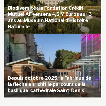
Biodiversité : la Fondation Crédit
Mutuel AF versera 4,5 M Euros sur 3
ans au Muséum National d’Histoire
Naturelle
Depuis octobre 2025, la Fabrique de
la flèche enrichit le parcours de la
basilique-cathédrale Saint-Denis