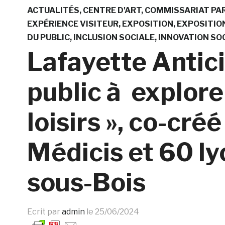
ACTUALITÉS
CENTRE D'ART
COMMISSARIAT PAR
EXPÉRIENCE VISITEUR
EXPOSITION
EXPOSITIO
DU PUBLIC
INCLUSION SOCIALE
INNOVATION SO
Lafayette Antici
public à explore
loisirs », co-cré
Médicis et 60 ly
sous-Bois
Ecrit par
admin
le
25/06/2024