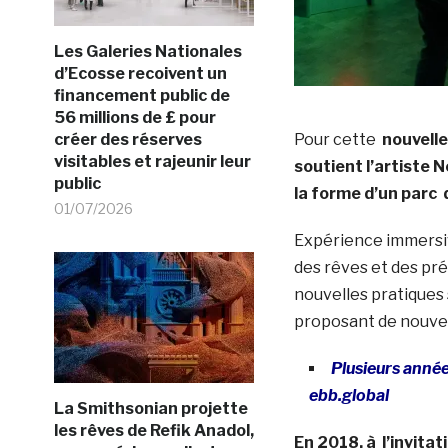
Les Galeries Nationales
d’Ecosse recoivent un
financement public de
56 millions de £ pour
Pour cette
nouvelle
créer des réserves
visitables et rajeunir leur
soutient l’artiste 
public
la forme d’un parc
01/07/2026
Expérience immersiv
des rêves et des pré
nouvelles pratiques 
proposant de nouvell
Plusieurs années
ebb.global
La Smithsonian projette
les rêves de Refik Anadol,
En 2018, à l’invitat