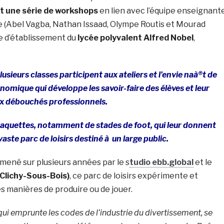
t une série de workshops
en lien avec l’équipe enseignant
e (Abel Vagba, Nathan Issaad, Olympe Routis et Mourad
fe d’établissement du
lycée polyvalent Alfred Nobel
,
plusieurs classes participent aux ateliers et l’envie naà®t de
omique qui développe les savoir-faire des élèves et leur
x débouchés professionnels.
maquettes, notamment de stades de foot, qui leur donnent
vaste parc de loisirs destiné à un large public.
l mené sur plusieurs années par le s
tudio ebb.global
et le
(Clichy-Sous-Bois)
, ce parc de loisirs expérimente et
s manières de produire ou de jouer.
qui emprunte les codes de l’industrie du divertissement, se