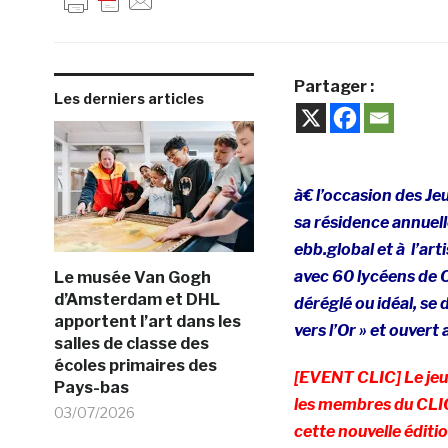
Partager :
Les derniers articles
à€ l’occasion des Je
sa résidence annuell
ebb.global et à l’ar
avec 60 lycéens de 
Le musée Van Gogh
d’Amsterdam et DHL
déréglé ou idéal, se 
apportent l’art dans les
vers l’Or » et ouvert
salles de classe des
écoles primaires des
[EVENT CLIC] Le jeud
Pays-bas
les membres du CLIC 
03/07/2026
cette nouvelle éditi