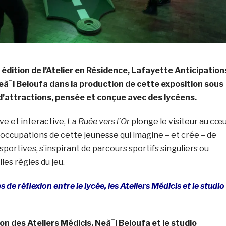
 édition de l’Atelier en Résidence, Lafayette Anticipation
Neà¯l Beloufa dans la production de cette exposition sous
d’attractions, pensée et conçue avec des lycéens.
e et interactive,
La Ruée vers l’Or
plonge le visiteur au cœ
occupations de cette jeunesse qui imagine – et crée – de
sportives, s’inspirant de parcours sportifs singuliers ou
es règles du jeu.
 de réflexion entre le lycée, les Ateliers Médicis et le studio
ion des Ateliers Médicis, Neà¯l Beloufa et le studio