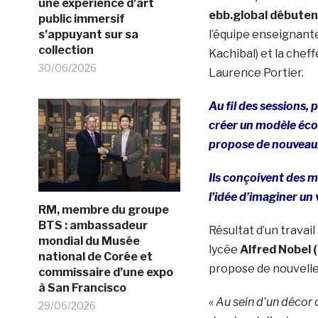
une expérience d’art
ebb.global débuten
public immersif
l’équipe enseignant
s’appuyant sur sa
collection
Kachibal) et la chef
30/06/2026
Laurence Portier.
Au fil des sessions, 
créer un modèle écon
propose de nouveau
Ils conçoivent des 
l’idée d’imaginer un 
RM, membre du groupe
BTS : ambassadeur
Résultat d’un travai
mondial du Musée
lycée
Alfred Nobel 
national de Corée et
propose de nouvelle
commissaire d’une expo
à San Francisco
« Au sein d’un décor 
29/06/2026