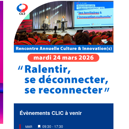
Évènements CLIC à venir
Mis
09:30
-
17:30
MAR