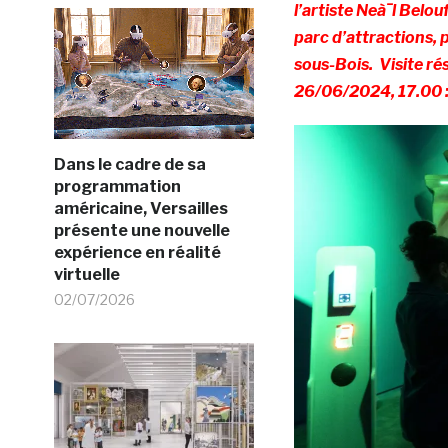
l’artiste Neà¯l Belo
parc d’attractions, 
sous-Bois.
Visite ré
26/06/2024, 17.00 
Dans le cadre de sa
programmation
américaine, Versailles
présente une nouvelle
expérience en réalité
virtuelle
02/07/2026