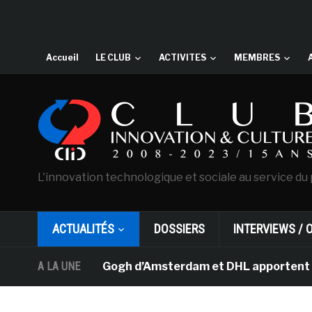
Accueil
LE CLUB
ACTIVITES
MEMBRES
L'innovation technologique et sociale au service du 
ACTUALITÉS
DOSSIERS
INTERVIEWS / 
sée Van Gogh d’Amsterdam et DHL apportent l’art dans le
A LA UNE