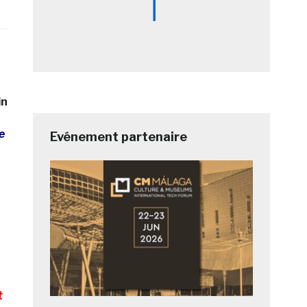
in
e
Evénement partenaire
t