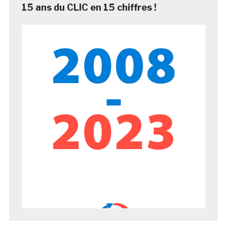
15 ans du CLIC en 15 chiffres !