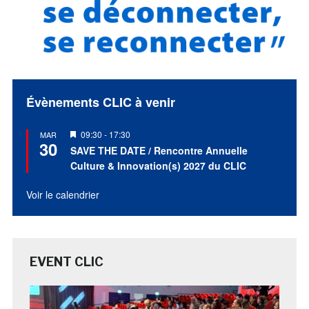
Évènements CLIC à venir
Mis
09:30
-
17:30
MAR
30
en
SAVE THE DATE / Rencontre Annuelle
avant
Culture & Innovation(s) 2027 du CLIC
Voir le calendrier
EVENT CLIC