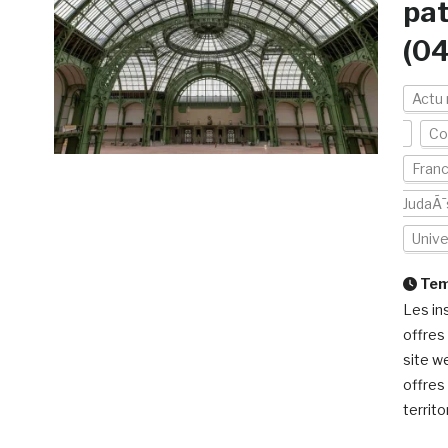
pat
(0
Actu
Col
Fran
JudaÃ¯
Univ
Temp
Les in
offres
site w
offres 
territ