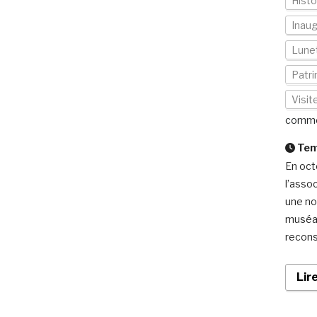
Histo
Inaug
Lunet
Patri
Visi
comme
Temp
En oct
l’assoc
une no
muséal 
reconst
Lir