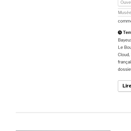
Ouver
Musé
comme
Temp
Bayeux
Le Bour
Cloud, 
frança
dossie
Lir