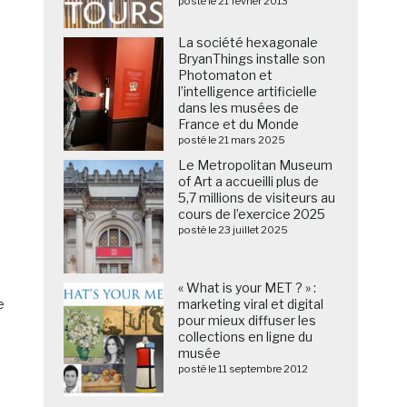
posté le 21 février 2013
La société hexagonale
BryanThings installe son
Photomaton et
l’intelligence artificielle
dans les musées de
France et du Monde
posté le 21 mars 2025
Le Metropolitan Museum
of Art a accueilli plus de
5,7 millions de visiteurs au
cours de l’exercice 2025
posté le 23 juillet 2025
« What is your MET ? » :
e
marketing viral et digital
pour mieux diffuser les
collections en ligne du
musée
posté le 11 septembre 2012