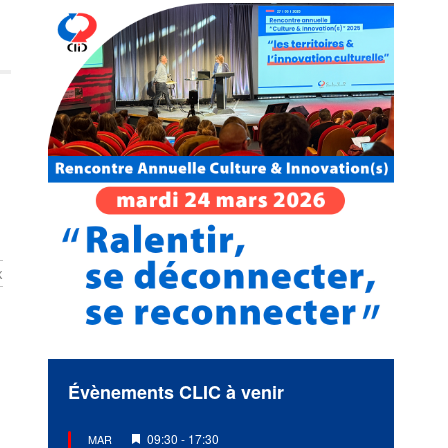
x
Évènements CLIC à venir
Mis
09:30
-
17:30
MAR