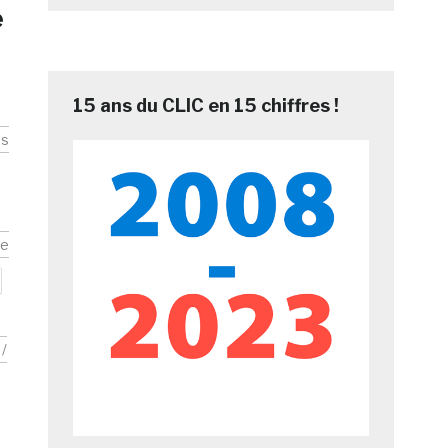
e
15 ans du CLIC en 15 chiffres !
ts
ce
/