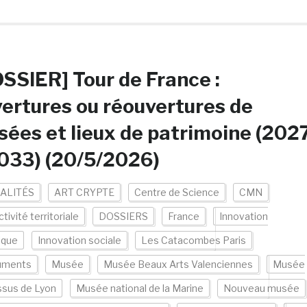
SSIER] Tour de France :
ertures ou réouvertures de
ées et lieux de patrimoine (202
033) (20/5/2026)
ALITÉS
ART CRYPTE
Centre de Science
CMN
ctivité territoriale
DOSSIERS
France
Innovation
ique
Innovation sociale
Les Catacombes Paris
uments
Musée
Musée Beaux Arts Valenciennes
Musée
ssus de Lyon
Musée national de la Marine
Nouveau musée