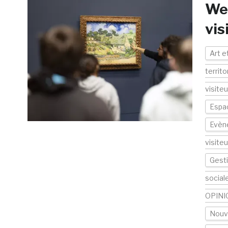
Web
vis
Art e
territo
visite
Espac
Evèn
visiteu
Gesti
social
OPINI
Nouv