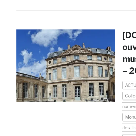
[DO
ouv
mus
– 2
ACTU
Colle
numér
Mon
des Ti