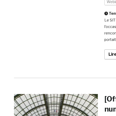
Webi
Temp
Le SIT
l’occa
rencont
portait
Lir
[Of
num