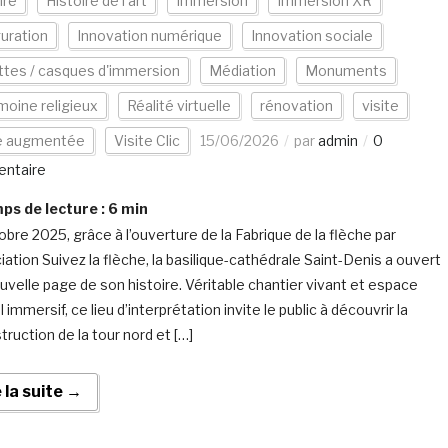
ire
Histoire de l'art
Immersion
Immersion XR
uration
Innovation numérique
Innovation sociale
tes / casques d'immersion
Médiation
Monuments
moine religieux
Réalité virtuelle
rénovation
visite
te augmentée
Visite Clic
15/06/2026
par
admin
0
ntaire
s de lecture :
6
min
obre 2025, grâce à l’ouverture de la Fabrique de la flèche par
iation Suivez la flèche, la basilique-cathédrale Saint-Denis a ouvert
uvelle page de son histoire. Véritable chantier vivant et espace
immersif, ce lieu d’interprétation invite le public à découvrir la
ruction de la tour nord et […]
e la suite →