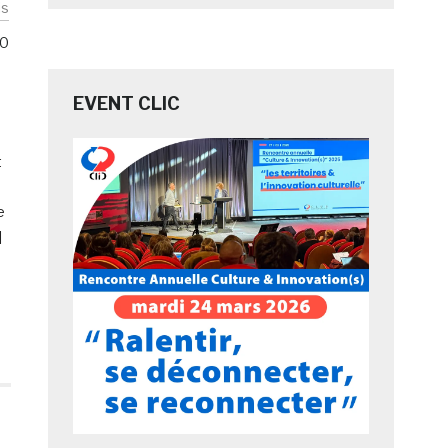
is
0
EVENT CLIC
t
e
]