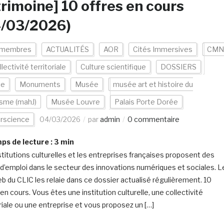
rimoine] 10 offres en cours
4/03/2026)
 membres
ACTUALITÉS
AOR
Cités Immersives
CMN
lectivité territoriale
Culture scientifique
DOSSIERS
ce
Monuments
Musée
musée art et histoire du
sme (mahJ)
Musée Louvre
Palais Porte Dorée
erscience
04/03/2026
par
admin
0 commentaire
s de lecture :
3
min
stitutions culturelles et les entreprises françaises proposent des
 d’emploi dans le secteur des innovations numériques et sociales. L
eb du CLIC les relaie dans ce dossier actualisé régulièrement. 10
en cours. Vous êtes une institution culturelle, une collectivité
oriale ou une entreprise et vous proposez un […]