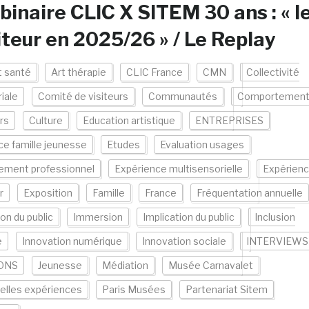
inaire CLIC X SITEM 30 ans : « l
iteur en 2025/26 » / Le Replay
t santé
Art thérapie
CLIC France
CMN
Collectivité
riale
Comité de visiteurs
Communautés
Comportemen
urs
Culture
Education artistique
ENTREPRISES
e famille jeunesse
Etudes
Evaluation usages
ement professionnel
Expérience multisensorielle
Expérien
r
Exposition
Famille
France
Fréquentation annuelle
on du public
Immersion
Implication du public
Inclusion
e
Innovation numérique
Innovation sociale
INTERVIEWS 
ONS
Jeunesse
Médiation
Musée Carnavalet
elles expériences
Paris Musées
Partenariat Sitem