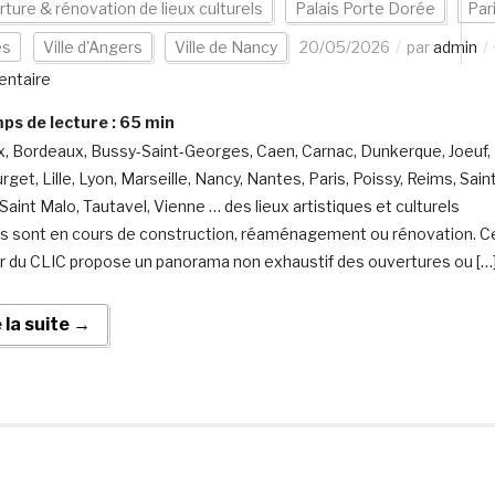
ture & rénovation de lieux culturels
Palais Porte Dorée
Par
es
Ville d'Angers
Ville de Nancy
20/05/2026
par
admin
ntaire
s de lecture :
65
min
, Bordeaux, Bussy-Saint-Georges, Caen, Carnac, Dunkerque, Joeuf,
get, Lille, Lyon, Marseille, Nancy, Nantes, Paris, Poissy, Reims, Sain
Saint Malo, Tautavel, Vienne … des lieux artistiques et culturels
is sont en cours de construction, réaménagement ou rénovation. C
r du CLIC propose un panorama non exhaustif des ouvertures ou […
e la suite →