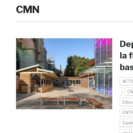
CMN
Dep
la 
bas
ACTU
C
Educ
ENTR
Expér