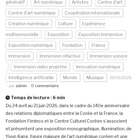
génératif
Art numérique
Artistes
Centre d'art
Centre d'art numérique
Coopération internationale
Création numérique
Culture
Expérience
multisensorielle
Exposition
Exposition immersive
Exposition numérique
Fondation
France
Immersion
Immersion olfactive
Immersion sonore
Immersion vidéo projetée
Innovation numérique
Intelligence artificielle
Monde
Musique
01/06/2026
par
admin
0 commentaire
Temps de lecture :
6
min
Du 24 avril au 21 juin 2026, dans le cadre du 140e anniversaire
des relations diplomatiques entre la Corée et la France, la
Fondation Fiminco et le Centre Culturel Coréen s’associent
et présentent une exposition monographique, Illumination, de
Yiyun Kang, figure majeure de l’art numérique coréen et une