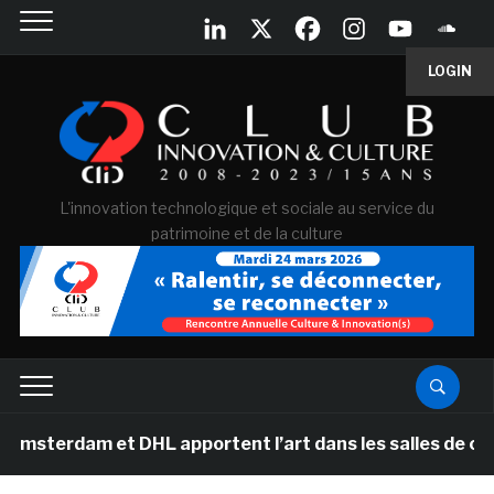
LOGIN
L'innovation technologique et sociale au service du
patrimoine et de la culture
 et DHL apportent l’art dans les salles de classe des é