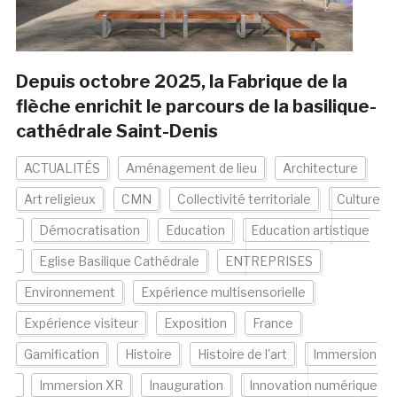
Depuis octobre 2025, la Fabrique de la
flèche enrichit le parcours de la basilique-
cathédrale Saint-Denis
ACTUALITÉS
Aménagement de lieu
Architecture
Art religieux
CMN
Collectivité territoriale
Culture
Démocratisation
Education
Education artistique
Eglise Basilique Cathédrale
ENTREPRISES
Environnement
Expérience multisensorielle
Expérience visiteur
Exposition
France
Gamification
Histoire
Histoire de l'art
Immersion
Immersion XR
Inauguration
Innovation numérique