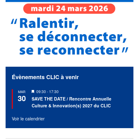
Évènements CLIC à venir
Mis
09:30
-
17:30
MAR
30
en
SAVE THE DATE / Rencontre Annuelle
avant
Culture & Innovation(s) 2027 du CLIC
Voir le calendrier