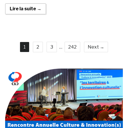
Lire la suite →
1
2
3
…
242
Next →