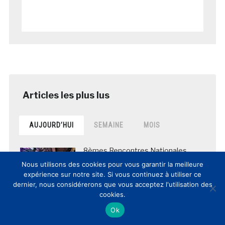
AUJOURD’HUI
SEMAINE
MOIS
8èmes Rencontres Nationales
Culture et Innovation(s): comptes-
Nous utilisons des cookies pour vous garantir la meilleure
rendus et vidéos de la journée
expérience sur notre site. Si vous continuez à utiliser ce
posté le 12 mars 2017
dernier, nous considérerons que vous acceptez l'utilisation des
cookies.
Ok
DOSSIER / Les lieux de patrimoine