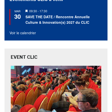
Mis
09:30
-
17:30
MAR
30
en
SAVE THE DATE / Rencontre Annuelle
avant
Culture & Innovation(s) 2027 du CLIC
Voir le calendrier
EVENT CLIC