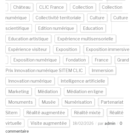
Château
CLIC France
Collection
Collection
numérique
Collectivité territoriale
Culture
Culture
scientifique
Edition numérique
Education
Education artistique
Expérience multisensorielle
Expérience visiteur
Exposition
Exposition immersive
Exposition numérique
Fondation
France
Grand
Prix Innovation numérique SITEM CLIC
Immersion
Innovation numérique
Intelligence artificielle
Marketing
Médiation
Médiation en ligne
Monuments
Musée
Numérisation
Partenariat
Sitem
Réalité augmentée
Réalité mixte
Réalité
virtuelle
Visite augmentée
18/02/2026
par
admin
0
commentaire