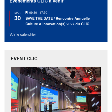
Évènements CLIC à venir
Mis
09:30
-
17:30
MAR
30
en
SAVE THE DATE / Rencontre Annuelle
avant
Culture & Innovation(s) 2027 du CLIC
Voir le calendrier
EVENT CLIC