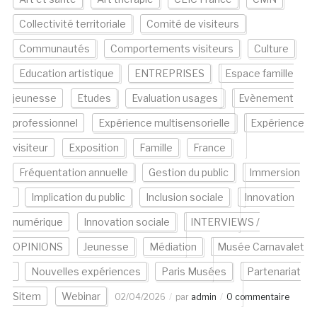
Collectivité territoriale
Comité de visiteurs
Communautés
Comportements visiteurs
Culture
Education artistique
ENTREPRISES
Espace famille
jeunesse
Etudes
Evaluation usages
Evènement
professionnel
Expérience multisensorielle
Expérience
visiteur
Exposition
Famille
France
Fréquentation annuelle
Gestion du public
Immersion
Implication du public
Inclusion sociale
Innovation
numérique
Innovation sociale
INTERVIEWS /
OPINIONS
Jeunesse
Médiation
Musée Carnavalet
Nouvelles expériences
Paris Musées
Partenariat
Sitem
Webinar
02/04/2026
par
admin
0 commentaire