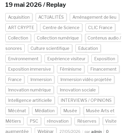
19 mai 2026 / Replay
Acquisition
ACTUALITÉS
Aménagement de lieu
ART CRYPTE
Centre de Science
CLIC France
Collection
Collection numérique
Contenus audio /
sonores
Culture scientifique
Education
Environnement
Expérience visiteur
Exposition
Exposition immersive
Féminisme
Financement
France
Immersion
Immersion vidéo projetée
Innovation numérique
Innovation sociale
Intelligence artificielle
INTERVIEWS / OPINIONS
Mécénat
Médiation
Musée
Musée Arts et
Métiers
PSC
rénovation
Réserves
Visite
augmentée
Webinar
27/05/2026
par
admin
0