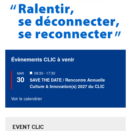
Évènements CLIC à venir
Mis
09:30
-
17:30
MAR
30
en
SAVE THE DATE / Rencontre Annuelle
avant
Culture & Innovation(s) 2027 du CLIC
Voir le calendrier
EVENT CLIC