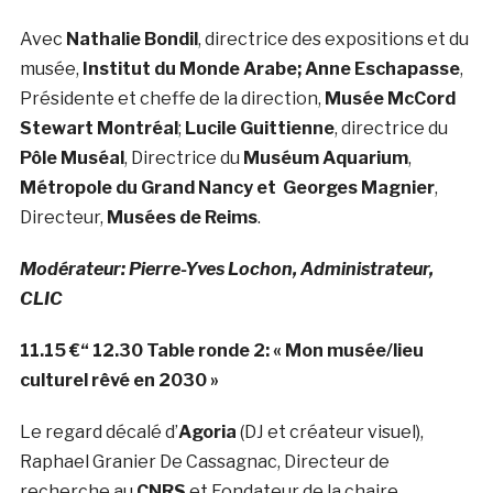
Avec
Nathalie Bondil
, directrice des expositions et du
musée,
Institut du Monde Arabe;
Anne Eschapasse
,
Présidente et cheffe de la direction,
Musée McCord
Stewart Montréal
;
Lucile Guittienne
, directrice du
Pôle Muséal
, Directrice du
Muséum Aquarium
,
Métropole du Grand Nancy et
Georges Magnier
,
Directeur,
Musées de Reims
.
Modérateur: Pierre-Yves Lochon, Administrateur,
CLIC
11.15 €“ 12.30 Table ronde 2: « Mon musée/lieu
culturel rêvé en 2030 »
Le regard décalé d’
Agoria
(DJ et créateur visuel),
Raphael Granier De Cassagnac, Directeur de
recherche au
CNRS
et Fondateur de la chaire