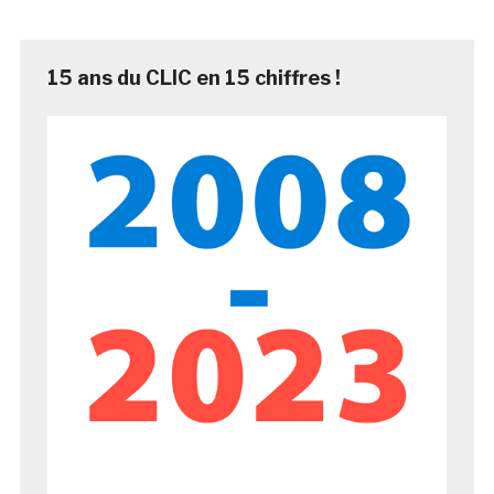
15 ans du CLIC en 15 chiffres !