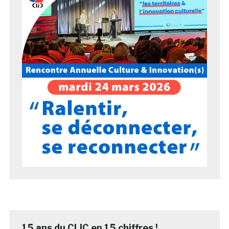
15 ans du CLIC en 15 chiffres !