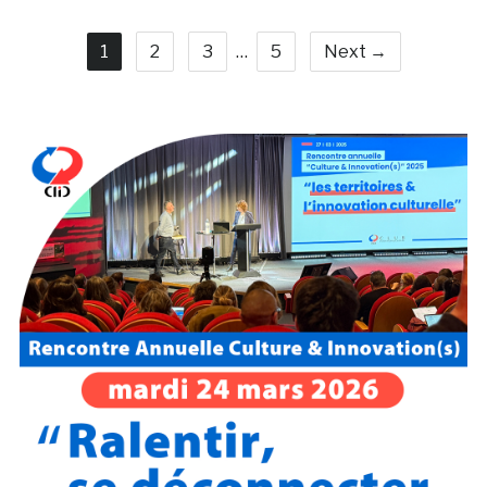
1
2
3
…
5
Next →