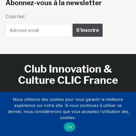
Abonnez-vous à la newsletter
Courriel :
Club Innovation &
Culture CLIC France
Accueil
BIENVENUE !
LE CLUB
MEMBRES
RNCI
Nous utilisons des cookies pour vous garantir la meilleure
CONTACTS
expérience sur notre site. Si vous continuez à utiliser ce
dernier, nous considérerons que vous acceptez l'utilisation des
cookies.
Ok
Copyright © 2026 Club Innovation & Culture CLIC France /