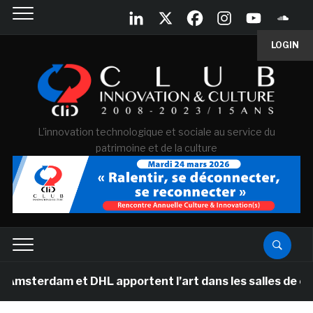
LOGIN
L'innovation technologique et sociale au service du
patrimoine et de la culture
 et DHL apportent l’art dans les salles de classe des é