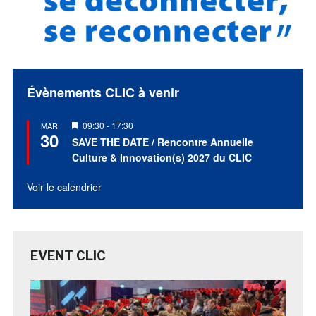
Évènements CLIC à venir
Mis
09:30
-
17:30
MAR
30
en
SAVE THE DATE / Rencontre Annuelle
avant
Culture & Innovation(s) 2027 du CLIC
Voir le calendrier
EVENT CLIC