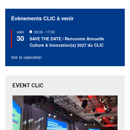
Évènements CLIC à venir
Mis
09:30
-
17:30
MAR
30
en
SAVE THE DATE / Rencontre Annuelle
avant
Culture & Innovation(s) 2027 du CLIC
Voir le calendrier
EVENT CLIC