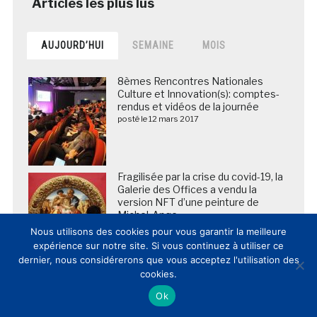
AUJOURD’HUI
SEMAINE
MOIS
8èmes Rencontres Nationales
Culture et Innovation(s): comptes-
rendus et vidéos de la journée
posté le 12 mars 2017
Fragilisée par la crise du covid-19, la
Galerie des Offices a vendu la
version NFT d’une peinture de
Michel-Ange
posté le 23 mai 2021
Nous utilisons des cookies pour vous garantir la meilleure
expérience sur notre site. Si vous continuez à utiliser ce
dernier, nous considérerons que vous acceptez l'utilisation des
Art Institute of Chicago lance le
cookies.
premier parcours intérieur GPS pour
Ok
les terminaux Apple et Android
posté le 21 février 2013