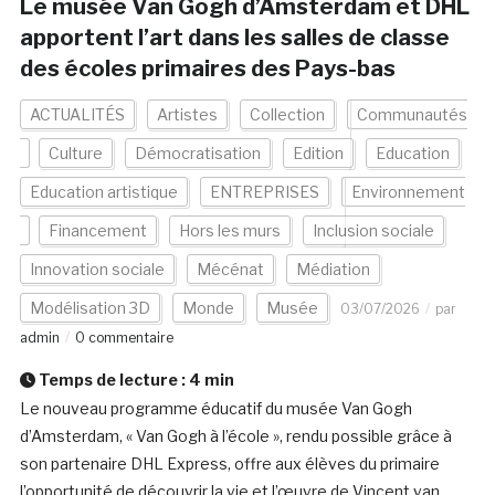
Le musée Van Gogh d’Amsterdam et DHL
apportent l’art dans les salles de classe
des écoles primaires des Pays-bas
ACTUALITÉS
Artistes
Collection
Communautés
Culture
Démocratisation
Edition
Education
Education artistique
ENTREPRISES
Environnement
Financement
Hors les murs
Inclusion sociale
Innovation sociale
Mécénat
Médiation
Modélisation 3D
Monde
Musée
03/07/2026
par
admin
0 commentaire
Temps de lecture :
4
min
Le nouveau programme éducatif du musée Van Gogh
d’Amsterdam, « Van Gogh à l’école », rendu possible grâce à
son partenaire DHL Express, offre aux élèves du primaire
l’opportunité de découvrir la vie et l’œuvre de Vincent van