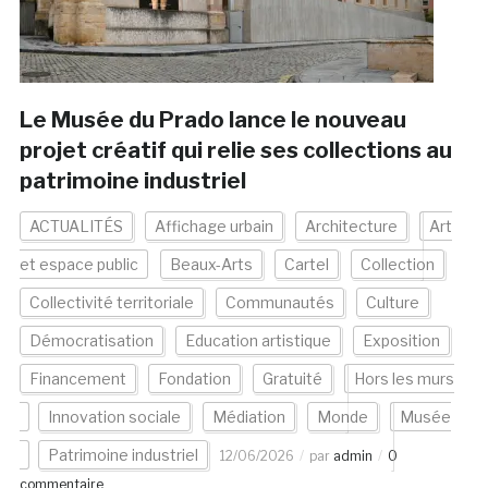
Le Musée du Prado lance le nouveau
projet créatif qui relie ses collections au
patrimoine industriel
ACTUALITÉS
Affichage urbain
Architecture
Art
et espace public
Beaux-Arts
Cartel
Collection
Collectivité territoriale
Communautés
Culture
Démocratisation
Education artistique
Exposition
Financement
Fondation
Gratuité
Hors les murs
Innovation sociale
Médiation
Monde
Musée
Patrimoine industriel
12/06/2026
par
admin
0
commentaire