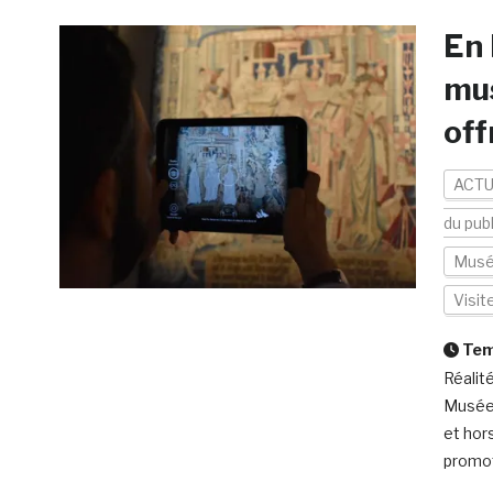
En 
mus
off
ACTU
du publ
Mus
Visit
Temp
Réalit
Musée 
et hors
promot