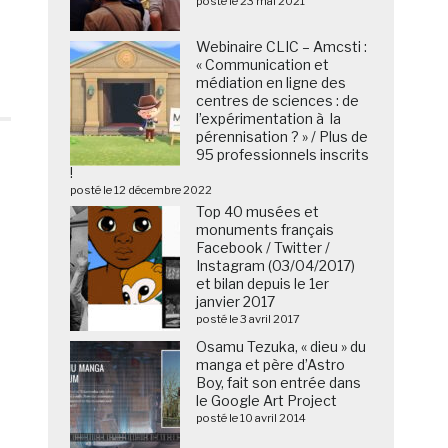
posté le 23 mai 2021
Webinaire CLIC – Amcsti :
« Communication et
médiation en ligne des
centres de sciences : de
l’expérimentation à la
pérennisation ? » / Plus de
95 professionnels inscrits
!
s
posté le 12 décembre 2022
Top 40 musées et
monuments français
Facebook / Twitter /
Instagram (03/04/2017)
et bilan depuis le 1er
janvier 2017
posté le 3 avril 2017
Osamu Tezuka, « dieu » du
manga et père d’Astro
Boy, fait son entrée dans
le Google Art Project
posté le 10 avril 2014