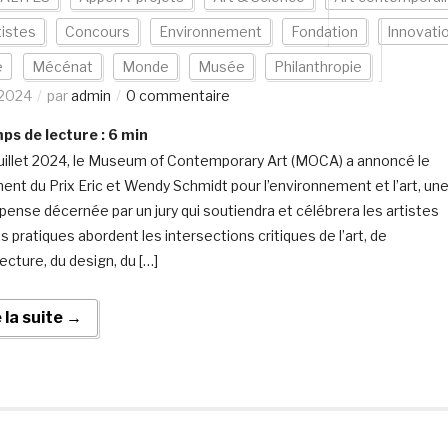
tistes
Concours
Environnement
Fondation
Innovati
e
Mécénat
Monde
Musée
Philanthropie
/2024
par
admin
0 commentaire
s de lecture :
6
min
juillet 2024, le Museum of Contemporary Art (MOCA) a annoncé le
ent du Prix Eric et Wendy Schmidt pour l’environnement et l’art, un
ense décernée par un jury qui soutiendra et célébrera les artistes
s pratiques abordent les intersections critiques de l’art, de
tecture, du design, du […]
e la suite →