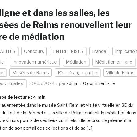
ligne et dans les salles, les
ées de Reims renouvellent leur
re de médiation
ALITÉS
Concours
ENTREPRISES
France
Implicatio
ic
Innovation numérique
Médiation
Médiation en ligne
ée
Musées de Reims
Réalité augmentée
Ville de Reims
es virtuelles
20/05/2024
par
admin
0 commentaire
s de lecture :
4
min
é augmentée dans le musée Saint-Remi et visite virtuelle en 3D du
du Fort de la Pompelle … la ville de Reims enrichit la médiation dans
 les murs pour 2 de ses lieux culturels. Elle poursuit également la
ion de son portail des collections et de sa […]