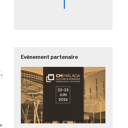
Evénement partenaire
rs
ue