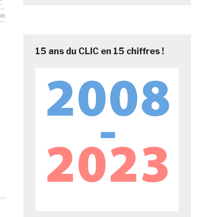
on
15 ans du CLIC en 15 chiffres !
e