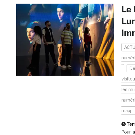
Le 
Lum
im
ACTU
numér
Dé
visiteu
les mu
numér
mappi
Temp
Pour l