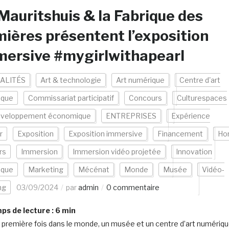
Mauritshuis & la Fabrique des
ières présentent l’exposition
mersive #mygirlwithapearl
ALITÉS
Art & technologie
Art numérique
Centre d'art
ique
Commissariat participatif
Concours
Culturespaces
veloppement économique
ENTREPRISES
Expérience
r
Exposition
Exposition immersive
Financement
Ho
rs
Immersion
Immersion vidéo projetée
Innovation
ique
Marketing
Mécénat
Monde
Musée
Vidéo-
ng
03/09/2024
par
admin
0 commentaire
s de lecture :
6
min
a première fois dans le monde, un musée et un centre d’art numériq