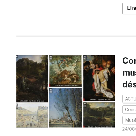
Lir
Con
mus
dés
ACTU
Conc
Mus
24/08