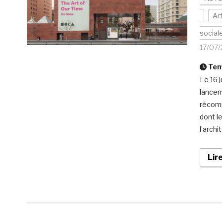
Ar
social
17/07
Temp
Le 16 
lancem
récomp
dont le
l’archi
Lir