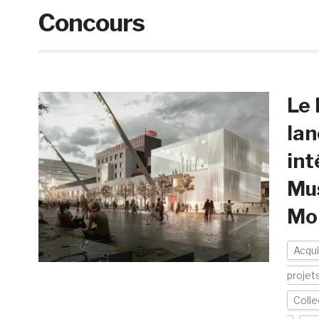
Concours
Le 
lan
int
Mus
Mo
Acqui
projet
Colle