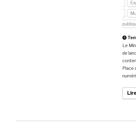
Ex
Mu
publiq
Temp
Le Min
de lan
contem
Place 
numéri
Lir