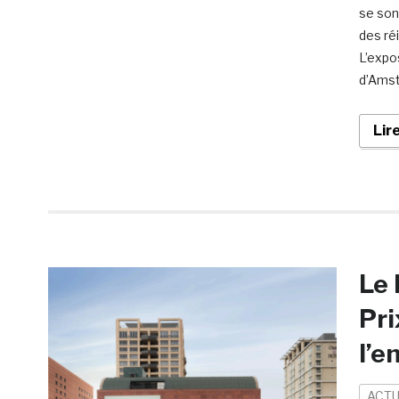
se son
des réi
L’expo
d’Amst
Lir
Le 
Pri
l’e
ACTU