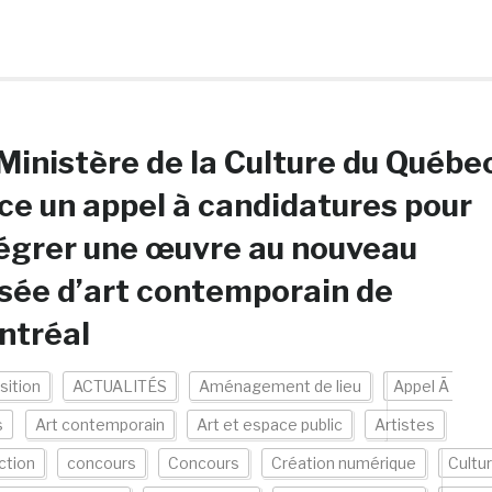
Ministère de la Culture du Québe
ce un appel à candidatures pour
égrer une œuvre au nouveau
ée d’art contemporain de
ntréal
sition
ACTUALITÉS
Aménagement de lieu
Appel Ã
s
Art contemporain
Art et espace public
Artistes
ction
concours
Concours
Création numérique
Cultu