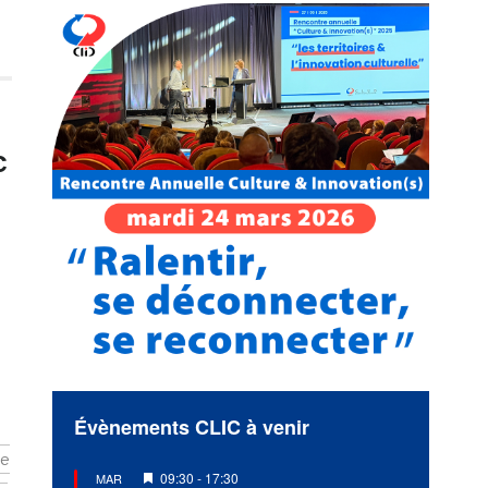
c
Évènements CLIC à venir
re
Mis
09:30
-
17:30
MAR